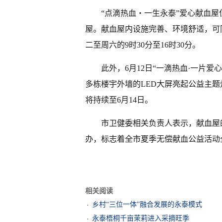
“点滴热血・一生永泰”爱心献血屋
屋。献血屋内设施完善、环境舒适，可
二至周六的9时30分至16时30分。
此外，6月12日“一滴热血·一片爱
多栋楼宇外墙的LED大屏亮起公益主
将持续至6月14日。
市卫健委相关负责人表示，献血屋
办，标志着全市夏季无偿献血公益活动全
相关阅读
​乡村“三位一体”融合发展的永泰模式
永泰梧桐千亩茉莉进入采摘旺季