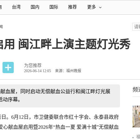
南
台湾
国内
国际
推荐
更多
闻
启用 闽江畔上演主题灯光秀
为您推荐
2026-06-14 12:05
来源：福州晚报
频
心献血屋，同时启动无偿献血公益行和闽江畔灯光展
活动序幕。
献血者日。6月12日，市卫健委联合市红十字会、永泰县政府
心献血屋启用暨2026年“热血一夏 爱满十城”无偿献血