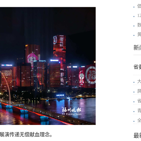
新
省
展演传递无偿献血理念。
最