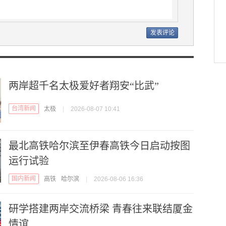
两岸超千名太极爱好者翔安“比武”
台湾新闻
太极
|
2026-08-07 10:41
最北高铁哈尔滨至伊春高铁今日启动按图
运行试验
国内新闻
高铁
哈尔滨
|
2026-08-06 16:36
研学搭建两岸交流桥梁 青春往来联结厦金
情谊