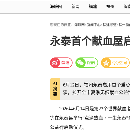
海峡网
新闻
福建
福州
闽
您现在的位置：
海峡网
>
新闻中心
>
福建频道
>
福州新
永泰首个献血屋
AI
6月12日，福州永泰启用首个爱
摘
演，拉开全市夏季无偿献血公益
要
2026年6月14日是第23个世界
等在永泰县举行“点滴热血・一生永泰”爱
公益行启动仪式。