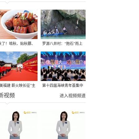
秋了！啃秋、贴秋膘、
罗源八井村：“抱石”而上
秋，福建人这样过才够
→
寻美福建 薪火映长征”主
第十四届海峡青年荟集中
新视频
活动在龙岩长汀启动
阶段活动在福州举行
进入视频频道