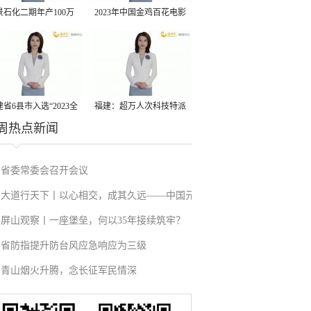
景石化二期年产100万
2023年中国金鸡百花电影
丙烷脱氢项目建成中交
节有福电影巡展31日启动
省6县市入选“2023全
福建：超万人次科技特派
周热点新闻
县域发展潜力百强县”
员一线开展服务
省委常委会召开会议
大道行天下丨以心相交，成其久远——中国元
屏山观察丨一座堡垒，何以35年接续筑牢？
首外交的世界情怀与大国气派
省防指提升防台风应急响应为三级
青山烟火升腾，念长征军民情深