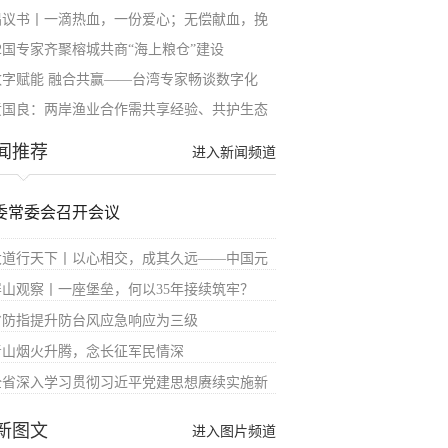
倡议书丨一滴热血，一份爱心；无偿献血，挽
12国专家齐聚榕城共商“海上粮仓”建设
数字赋能 融合共赢——台湾专家畅谈数字化
黄国良：两岸渔业合作需共享经验、共护生态
闻推荐
进入新闻频道
委常委会召开会议
大道行天下丨以心相交，成其久远——中国元
屏山观察丨一座堡垒，何以35年接续筑牢？
省防指提升防台风应急响应为三级
青山烟火升腾，念长征军民情深
全省深入学习贯彻习近平党建思想赓续实施新
新图文
进入图片频道