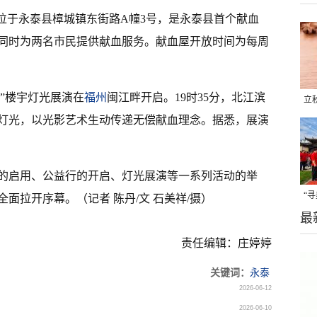
位于永泰县樟城镇东街路A幢3号，是永泰县首个献血
同时为两名市民提供献血服务。献血屋开放时间为每周
心”楼宇灯光展演在
福州
闽江畔开启。19时35分，北江滨
立
题灯光，以光影艺术生动传递无偿献血理念。据悉，展演
晒
味
的启用、公益行的开启、灯光展演等一系列活动的举
“
面拉开序幕。（记者 陈丹/文 石美祥/摄）
最
题
责任编辑：庄婷婷
关键词：
永泰
2026-06-12
2026-06-10