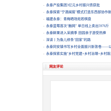
永泰产投集团3亿元乡村振兴债获批
永泰探索“宁酒闽窖”模式打造东西部协作
福建永泰：青梅晒场宛若棋盘
永泰蓝莓首次“触网” 单日线上卖出5976斤
永泰鲜果进入采摘季 田园亲子游受热捧
深读丨为鱼儿修条“回家”的路
永泰同安镇书写乡村全面振兴新答卷——
永泰探索实施“乡村党建+乡村治理+乡村医
网友评论