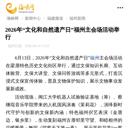

海峡网
>
新闻中心
>
福建频道
>
福州新闻
2026年“文化和自然遗产日”福州主会场活动举
行
福州日报
2026-06-14 12:03
6月13日，2026年“文化和自然遗产日”
福州
主会场活动
在梁厝特色历史文化街区举行，通过文保知识长廊、互动
体验营、文保大讲堂、文保问答游戏等多元形式，打造沉
浸式文保宣传体验，普及文物保护知识，展示文物事业发
展新成效。
活动现场，闽江大学机器人试验验证基地（筹）、蔡
继琨音乐学院带来的人机国风演奏《茉莉花》，演绎新时
代守护与创新的文保新内涵；特色福州伬艺表演《金厝
边，银乡里》，生动复刻福州古厝邻里守望、和睦相伴的
温暖图景；舞蹈《蹚窨天下第一香》，展示茉莉花茶“一窨