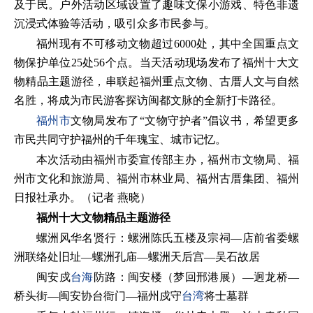
及于民。户外活动区域设置了趣味文保小游戏、特色非遗
沉浸式体验等活动，吸引众多市民参与。
福州现有不可移动文物超过6000处，其中全国重点文
物保护单位25处56个点。当天活动现场发布了福州十大文
物精品主题游径，串联起福州重点文物、古厝人文与自然
名胜，将成为市民游客探访闽都文脉的全新打卡路径。
福州市
文物局发布了“文物守护者”倡议书，希望更多
市民共同守护福州的千年瑰宝、城市记忆。
本次活动由福州市委宣传部主办，福州市文物局、福
州市文化和旅游局、福州市林业局、福州古厝集团、福州
日报社承办。（记者 燕晓）
福州十大文物精品主题游径
螺洲风华名贤行：螺洲陈氏五楼及宗祠—店前省委螺
洲联络处旧址—螺洲孔庙—螺洲天后宫—吴石故居
闽安戍
台海
防路：闽安楼（梦回邢港展）—迥龙桥—
桥头街—闽安协台衙门—福州戍守
台湾
将士墓群