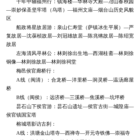
千年中轴福州行：镇海楼—华林寺大殿—冶山春秋园
—崇妙保圣坚牢塔（乌塔）—福州文庙—烟台山历史风貌
区
船政将星故居游：泉山仁寿堂（萨镇冰生平展）—严
复故居—沈葆桢故居—刘冠雄故居—陈兆锵故居—陈绍宽
故居
左海清风寻林公：林则徐出生地—西湖桂斋—林则徐
铜像—林则徐故居—林则徐祠堂
梅邑侯官廊桥行：
A线（闽清）：合龙桥—洋里桥—洞灵桥—温汤廊屋
桥
B线（闽侯）：远济桥—三溪桥—焦溪桥—坑坪桥
昙石山下侯官游：昙石山遗址—侯官古街—城隍庙—
侯官镇国宝塔
榕城塔影访古刹：
A线：洪塘金山塔寺—西禅寺—开元寺铁佛—崇福寺