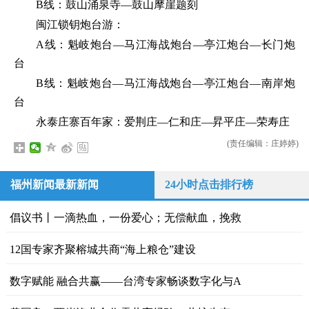
B线：鼓山涌泉寺—鼓山摩崖题刻
闽江锁钥炮台游：
A线：魁岐炮台—马江海战炮台—亭江炮台—长门炮
台
B线：魁岐炮台—马江海战炮台—亭江炮台—南岸炮
台
永泰庄寨百年家：爱荆庄—仁和庄—昇平庄—荣寿庄
(责任编辑：庄婷婷)
福州新闻最新新闻
24小时点击排行榜
倡议书丨一滴热血，一份爱心；无偿献血，挽救
12国专家齐聚榕城共商“海上粮仓”建设
数字赋能 融合共赢——台湾专家畅谈数字化与A