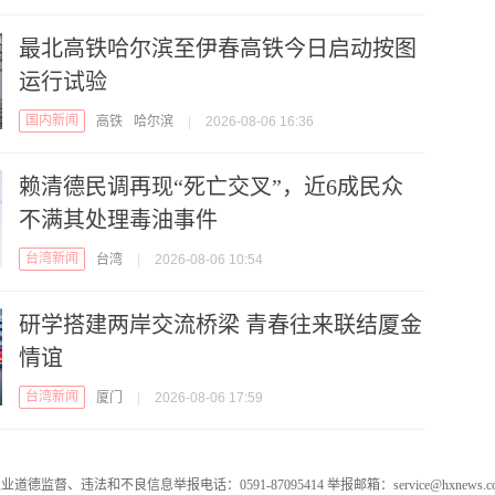
最北高铁哈尔滨至伊春高铁今日启动按图
运行试验
国内新闻
高铁
哈尔滨
|
2026-08-06 16:36
赖清德民调再现“死亡交叉”，近6成民众
不满其处理毒油事件
台湾新闻
台湾
|
2026-08-06 10:54
研学搭建两岸交流桥梁 青春往来联结厦金
情谊
台湾新闻
厦门
|
2026-08-06 17:59
业道德监督、违法和不良信息举报电话：0591-87095414 举报邮箱：service@hxnews.c