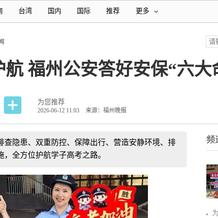
南
台湾
国内
国际
推荐
更多
闻
航 福州公安答好安保“六大
为您推荐
2026-06-12 11:03
来源：福州晚报
频
过排查隐患、双重防控、保障出行、营造安静环境、排
施，全方位护航学子高考之路。