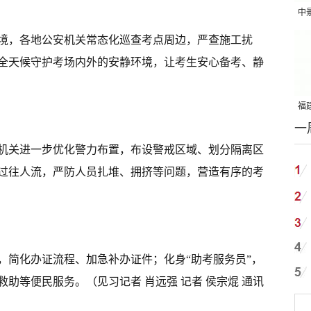
中
吨
境，各地公安机关常态化巡查考点周边，严查施工扰
全天候守护考场内外的安静环境，让考生安心备考、静
福建
一
国
机关进一步优化警力布置，布设警戒区域、划分隔离区
过往人流，严防人员扎堆、拥挤等问题，营造有序的考
，简化办证流程、加急补办证件；化身“助考服务员”，
助等便民服务。（见习记者 肖远强 记者 侯宗焜 通讯