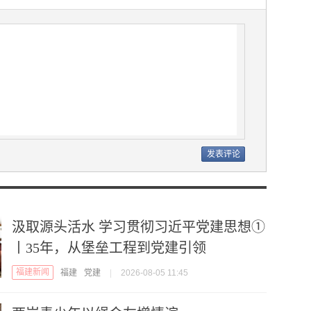
汲取源头活水 学习贯彻习近平党建思想①
丨35年，从堡垒工程到党建引领
福建新闻
福建
党建
|
2026-08-05 11:45