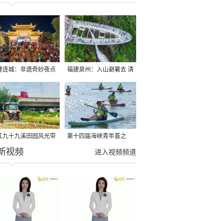
建连城：非遗奇妙夜点
福建泉州：入山避暑去 清
夏夜
凉好惬意
江九十九溪田园风光带
第十四届海峡青年荟之
新视频
亩早稻迎来成熟收割季
2026榕台青年大学生水上
进入视频频道
运动交流营