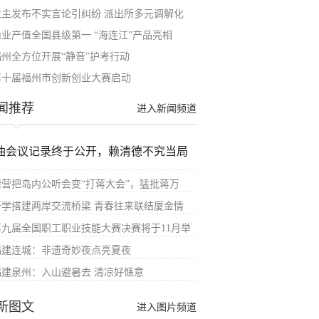
业主发布不实言论引纠纷 派出所多元调解化
渔业产值全国县级第一 “海连江”产品亮相
福州全方位开展“静音”护考行动
第十届福州市创新创业大赛启动
闻推荐
进入新闻频道
油会议记录终于公开，赖清德不究当局
绿营把岛内公听会变“打蒋大会”，猛批蒋万
研学搭建两岸交流桥梁 青春往来联结厦金情
第九届全国职工职业技能大赛决赛将于11月举
福建连城：非遗奇妙夜点亮夏夜
福建泉州：入山避暑去 清凉好惬意
新图文
进入图片频道