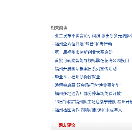
相关阅读
业主发布不实言论引纠纷 派出所多元调解
福州全方位开展“静音”护考行动
第十届福州市创新创业大赛启动
首批可转向智能导视标牌在花海公园投用
福州开展国际档案日系列宣传活动
毕业季，福州助你好就业
渔博会启幕 双会场打造“渔业嘉年华”
福州多地通告！部分停车场免费开放！
13日“闽超”福州队主场迎战宁德队 福州开
福州检医协作 四项机制保护未成年人
网友评论