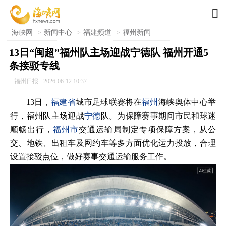

海峡网
>
新闻中心
>
福建频道
>
福州新闻
13日“闽超”福州队主场迎战宁德队 福州开通5
条接驳专线
福州日报
2026-06-12 10:37
13日，
福建省
城市足球联赛将在
福州
海峡奥体中心举
行，福州队主场迎战
宁德
队。为保障赛事期间市民和球迷
顺畅出行，
福州市
交通运输局制定专项保障方案，从公
交、地铁、出租车及网约车等多方面优化运力投放，合理
设置接驳点位，做好赛事交通运输服务工作。