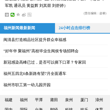
军凯 通讯员 黄益辉 刘其燚 刘舒婷）
(责任编辑：赵睿)
福州新闻最新新闻
24小时点击排行榜
闽清县打造精品社区提升群众幸福感
“好年华 聚福州”高校毕业生闽侯专场招聘会
新冠感染高峰已过，是否可以摘下口罩？专家回
福州五四北6条新路有望7月全面通车
福州市职工第一幼儿园开园
福建
福州
平潭
莆田
泉州
厦门
漳州
国内
国际
台海
财经
科技
娱乐
体育