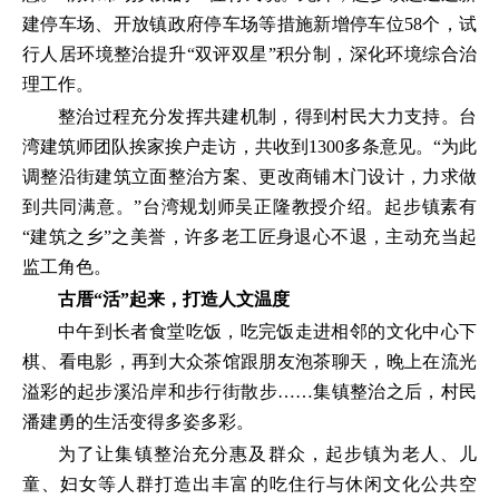
建停车场、开放镇政府停车场等措施新增停车位58个，试
行人居环境整治提升“双评双星”积分制，深化环境综合治
理工作。
整治过程充分发挥共建机制，得到村民大力支持。台
湾建筑师团队挨家挨户走访，共收到1300多条意见。“为此
调整沿街建筑立面整治方案、更改商铺木门设计，力求做
到共同满意。”台湾规划师吴正隆教授介绍。起步镇素有
“建筑之乡”之美誉，许多老工匠身退心不退，主动充当起
监工角色。
古厝“活”起来，打造人文温度
中午到长者食堂吃饭，吃完饭走进相邻的文化中心下
棋、看电影，再到大众茶馆跟朋友泡茶聊天，晚上在流光
溢彩的起步溪沿岸和步行街散步……集镇整治之后，村民
潘建勇的生活变得多姿多彩。
为了让集镇整治充分惠及群众，起步镇为老人、儿
童、妇女等人群打造出丰富的吃住行与休闲文化公共空