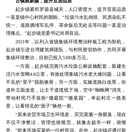
古镇换新颜，提升宜居品质
起步镇紧邻罗源县城关，人口密度大，提升宜居品质
一直是镇中心村民的期盼。“垃圾污水乱倒排、民房杂乱不
统一、道路拥堵车乱停、茶余饭后无处去等问题一直是治
理痛点。”起步镇党委书记肖用良说。
2021年，以列入省级集镇环境整治样板工程为契机，
起步镇引进台湾建筑师团队，与村民密切协作，共同开展
集镇环境整治，目前已投入5300多万元。
一方面，起步镇完善污水垃圾公厕设施配套，新建生
活污水管网4.6公里，有效处理集镇污水老大难问题，让看
不见的“里子”脱胎换骨；另一方面，实施道路白改黑，街
道外立面改造，让主干道缆线下地，空中“蜘蛛网”消失，
带动村民巧手装扮“微庭院”“微菜园”，串起村庄一路美
景，让看得见的“面子”焕然一新。
“原来农贸市场卫生环境差，买完菜溅一身腥臭，现在
不仅干净整洁，管理也很规范，就像去超市一样，很惬
意。”前来市场买菜的一位村民说。此外，起步镇还通过新