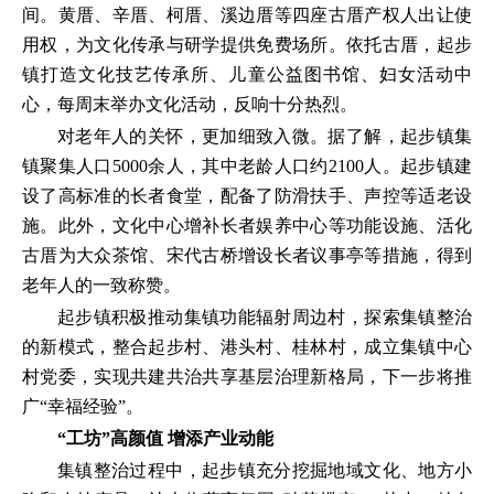
间。黄厝、辛厝、柯厝、溪边厝等四座古厝产权人出让使
用权，为文化传承与研学提供免费场所。依托古厝，起步
镇打造文化技艺传承所、儿童公益图书馆、妇女活动中
心，每周末举办文化活动，反响十分热烈。
对老年人的关怀，更加细致入微。据了解，起步镇集
镇聚集人口5000余人，其中老龄人口约2100人。起步镇建
设了高标准的长者食堂，配备了防滑扶手、声控等适老设
施。此外，文化中心增补长者娱养中心等功能设施、活化
古厝为大众茶馆、宋代古桥增设长者议事亭等措施，得到
老年人的一致称赞。
起步镇积极推动集镇功能辐射周边村，探索集镇整治
的新模式，整合起步村、港头村、桂林村，成立集镇中心
村党委，实现共建共治共享基层治理新格局，下一步将推
广“幸福经验”。
“工坊”高颜值 增添产业动能
集镇整治过程中，起步镇充分挖掘地域文化、地方小