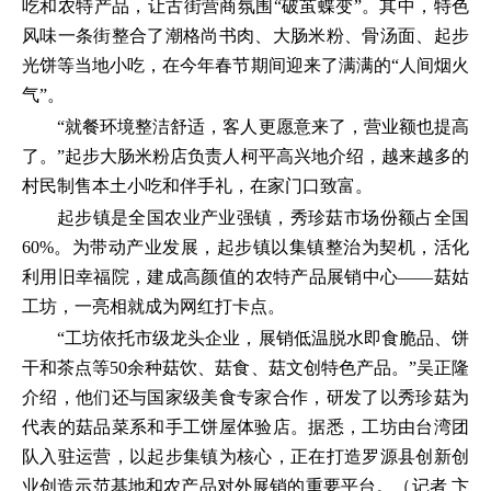
吃和农特产品，让古街营商氛围“破茧蝶变”。其中，特色
风味一条街整合了潮格尚书肉、大肠米粉、骨汤面、起步
光饼等当地小吃，在今年春节期间迎来了满满的“人间烟火
气”。
“就餐环境整洁舒适，客人更愿意来了，营业额也提高
了。”起步大肠米粉店负责人柯平高兴地介绍，越来越多的
村民制售本土小吃和伴手礼，在家门口致富。
起步镇是全国农业产业强镇，秀珍菇市场份额占全国
60%。为带动产业发展，起步镇以集镇整治为契机，活化
利用旧幸福院，建成高颜值的农特产品展销中心——菇姑
工坊，一亮相就成为网红打卡点。
“工坊依托市级龙头企业，展销低温脱水即食脆品、饼
干和茶点等50余种菇饮、菇食、菇文创特色产品。”吴正隆
介绍，他们还与国家级美食专家合作，研发了以秀珍菇为
代表的菇品菜系和手工饼屋体验店。据悉，工坊由台湾团
队入驻运营，以起步集镇为核心，正在打造罗源县创新创
业创造示范基地和农产品对外展销的重要平台。（记者 卞