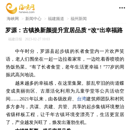

海峡网
>
新闻中心
>
福建频道
>
福州新闻
罗源：古镇换新颜提升宜居品质 “改”出幸福路
福建日报
2023-02-27 10:03
中午时分，罗源县起步镇的长者食堂内一片欢声笑
语，老人们围坐在一起一边拉着家常，一边吃着香喷喷的
热饭热菜。“有了长者食堂，老年生活更幸福！”77岁的周
振武高兴地说。
越来越多的幸福感，在这里集聚。脏乱窄旧的街道蝶
变成美丽街区、古厝活化利用为儿童学堂等公共活动空
间……2021年以来，由各级政府、
台湾
建筑师团队和村民
多方参与，共谋、共建、共管、共享的起步集镇环境整治
省级样板工程，让千年古镇环境变漂亮了，生活更宜居
了，产业越发兴旺了，焕发出蓬勃生机。