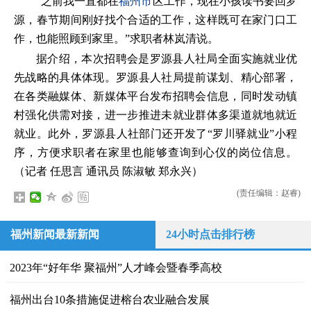
“之前我一直都在
福州市
区工作，现在小孩读书要回罗
源，春节期间刚好找个合适的工作，这样既可在家门口工
作，也能照顾到家里。”求职者林岚清说。
据介绍，本次招聘会是罗源县人社局全面实施就业优
先战略的具体体现。罗源县人社局提前谋划、精心部署，
在各类融媒体、新媒体平台发布招聘会信息，同时发动镇
村强化供需对接，进一步推进未就业群体多渠道就地就近
就业。此外，罗源县人社部门还开发了“罗川驿就业”小程
序，方便求职者在家里也能够查询到心仪的岗位信息。
（记者 任思言 通讯员 陈淑敏 郑永兴）
(责任编辑：赵睿)
福州新闻最新新闻
24小时点击排行榜
2023年“好年华 聚福州”人才峰会暨春季高校
福州出台10条措施促进榕台农业融合发展