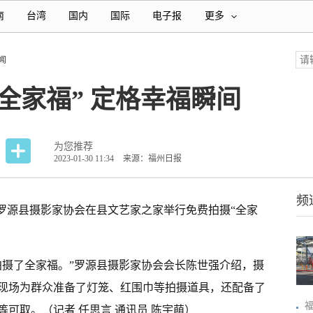
南
台湾
国内
国际
电子报
更多
闻
全家福” 定格幸福瞬间
为您推荐
2023-01-30 11:34
来源：福州日报
频
，罗源县摄影家协会在县文艺家之家举行免费拍摄“全家
拍摄了全家福。”罗源县摄影家协会会长陈世强介绍，摄
现场为群众准备了灯笼、红围巾等拍摄道具，还配备了
可取。（记者 任思言 通讯员 陈宇萌）