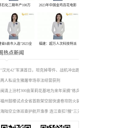
景石化二期年产100万
2023年中国金鸡百花电影
丙烷脱氢项目建成中交
节有福电影巡展31日启动
省6县市入选“2023全
福建：超万人次科技特派
周热点新闻
县域发展潜力百强县”
员一线开展服务
“汉光42”军演首日，坦克掉零件、战机冲出跑
两人私设生猪屠宰场非法经营获刑
道、赖清德逃跑……螺丝都拧不紧，台军能打
闽清上汾村300亩茉莉花基地为来年采摘“练兵”
“持久战”？
福州鼓楼试点全省首款架空层快速卷帘防火装
海陆空立体巡查护航开渔季 连江查扣7艘“三无”
置
船舶