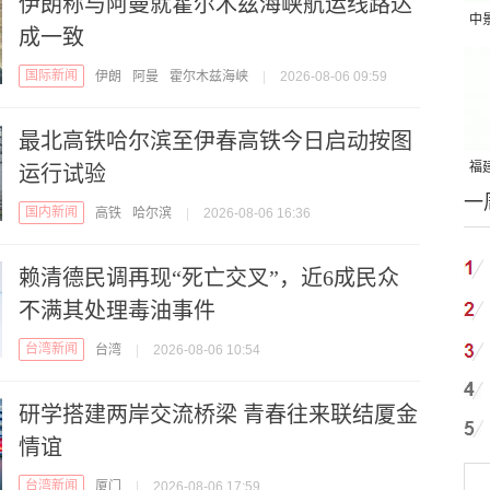
伊朗称与阿曼就霍尔木兹海峡航运线路达
中
成一致
吨
国际新闻
伊朗
阿曼
霍尔木兹海峡
|
2026-08-06 09:59
最北高铁哈尔滨至伊春高铁今日启动按图
福建
运行试验
一
国
国内新闻
高铁
哈尔滨
|
2026-08-06 16:36
赖清德民调再现“死亡交叉”，近6成民众
不满其处理毒油事件
台湾新闻
台湾
|
2026-08-06 10:54
研学搭建两岸交流桥梁 青春往来联结厦金
情谊
台湾新闻
厦门
|
2026-08-06 17:59