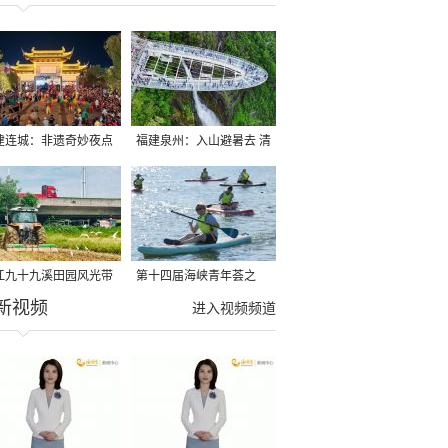
建连城：非遗奇妙夜点
福建泉州：入山避暑去 清
夏夜
凉好惬意
江九十九溪田园风光带
第十四届海峡青年荟之
新视频
亩早稻迎来成熟收割季
2026榕台青年大学生水上
进入视频频道
运动交流营