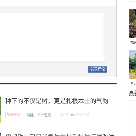
福
亮
晋
最
千
种下的不仅是树，更是扎根本土的气韵
福建新闻
福建
乡土植物
|
2026-08-06 09:57