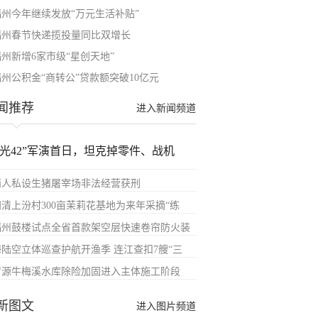
福州今年继续发放“万元生活补贴”
福州春节快递揽投量同比双增长
福州新增6家市级“星创天地”
福州公积金“商转公”贷款额突破10亿元
闻推荐
进入新闻频道
汉光42”军演首日，坦克掉零件、战机
两人私设生猪屠宰场非法经营获刑
闽清上汾村300亩茉莉花基地为来年采摘“练
福州鼓楼试点全省首款架空层快速卷帘防火装
海陆空立体巡查护航开渔季 连江查扣7艘“三
罗源牛梅溪水库除险加固进入主体施工阶段
新图文
进入图片频道