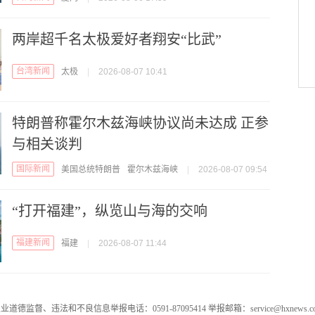
两岸超千名太极爱好者翔安“比武”
台湾新闻
太极
|
2026-08-07 10:41
特朗普称霍尔木兹海峡协议尚未达成 正参
与相关谈判
国际新闻
美国总统特朗普
霍尔木兹海峡
|
2026-08-07 09:54
“打开福建”，纵览山与海的交响
福建新闻
福建
|
2026-08-07 11:44
业道德监督、违法和不良信息举报电话：0591-87095414 举报邮箱：service@hxnews.c