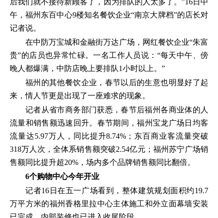
后我们就不接待新顾客了，因为排队的人太多了。”16日中
午，福州东百中心9楼知名餐饮企业“南京大牌档”的店长对
记者说。
在中防万宝城和金融街万达广场，网红餐饮企业“朱富
贵”的店员也异常忙碌。一名工作人员说：“每天中午、傍
晚人都爆满，中防店晚上要排队1小时以上。”
福州的其他餐饮企业，春节以后的生意也明显好了起
来，情人节更是出现了一座难求的现象。
记者从省市商务部门获悉，春节后福州各商业体的人
流量和销售额迅速回升。春节期间，福州宝龙广场日均客
流量达5.97万人，同比提升8.74%；东百商业客流量突破
318万人次，全体系销售额突破2.54亿元；福州苏宁广场销
售额同比提升超20%，场内多个品牌销售额同比翻倍。
6个购物中心今年开业
记者16日在五一广场看到，整体建筑规划面积约19.7
万平方米的福州香格里拉中心主体施工和外立面幕墙安装
已完成，内部装修也已进入收尾阶段。