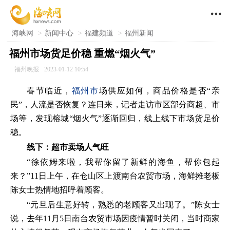

海峡网
>
新闻中心
>
福建频道
>
福州新闻
福州市场货足价稳 重燃“烟火气”
福州晚报
2023-01-12 10:54
春节临近，
福州市
场供应如何，商品价格是否“亲
民”，人流是否恢复？连日来，记者走访市区部分商超、市
场等，发现榕城“烟火气”逐渐回归，线上线下市场货足价
稳。
线下：超市卖场人气旺
“徐依姆来啦，我帮你留了新鲜的海鱼，帮你包起
来？”11日上午，在仓山区上渡南台农贸市场，海鲜摊老板
陈女士热情地招呼着顾客。
“元旦后生意好转，熟悉的老顾客又出现了。”陈女士
说，去年11月5日南台农贸市场因疫情暂时关闭，当时商家