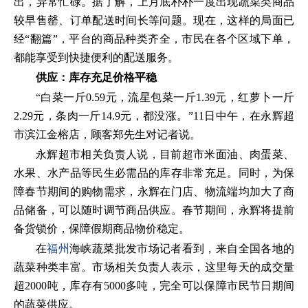
出，异常忙碌。据了解，上月底朴朴一度出现蔬菜类商品
较早售罄、订单配送时间长等问题。现在，这样的局面已
经“翻篇”，平台的商品种类齐全，市民在各个区域下单，
都能享受到快捷便利的配送服务。
供应：库存充足价格平稳
“白菜一斤0.59元，流星包菜一斤1.39元，红萝卜一斤
2.29元，条肉一斤14.9元，都没涨。”11日中午，在永辉超
市滨江金榕店，顾客郑先生对记者说。
永辉超市相关负责人说，目前超市米面油、肉蛋菜、
水果、水产品等民生必需品的库存非常充足。同时，为保
障春节期间的购物需求，永辉在门店、物流端均加大了商
品储备，可以随时调节商品供应。春节期间，永辉将提前
备货锁价，保障假期商品物价稳定。
在
福州
海峡蔬菜批发市场记者看到，来自全国各地的
蔬菜种类丰富。市场相关负责人表示，这里每天的成交量
超2000吨，库存有5000多吨，完全可以保障市民节日期间
的蔬菜供应。