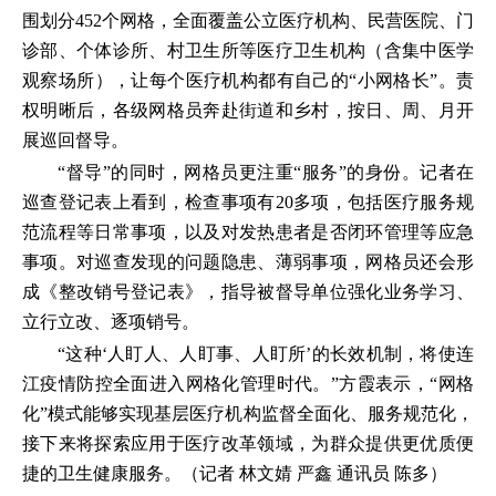
围划分452个网格，全面覆盖公立医疗机构、民营医院、门
诊部、个体诊所、村卫生所等医疗卫生机构（含集中医学
观察场所），让每个医疗机构都有自己的“小网格长”。责
权明晰后，各级网格员奔赴街道和乡村，按日、周、月开
展巡回督导。
“督导”的同时，网格员更注重“服务”的身份。记者在
巡查登记表上看到，检查事项有20多项，包括医疗服务规
范流程等日常事项，以及对发热患者是否闭环管理等应急
事项。对巡查发现的问题隐患、薄弱事项，网格员还会形
成《整改销号登记表》，指导被督导单位强化业务学习、
立行立改、逐项销号。
“这种‘人盯人、人盯事、人盯所’的长效机制，将使连
江疫情防控全面进入网格化管理时代。”方霞表示，“网格
化”模式能够实现基层医疗机构监督全面化、服务规范化，
接下来将探索应用于医疗改革领域，为群众提供更优质便
捷的卫生健康服务。（记者 林文婧 严鑫 通讯员 陈多）