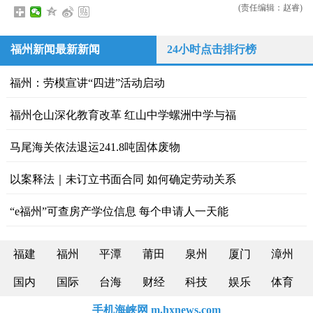
(责任编辑：赵睿)
福州新闻最新新闻
24小时点击排行榜
福州：劳模宣讲“四进”活动启动
福州仓山深化教育改革 红山中学螺洲中学与福
马尾海关依法退运241.8吨固体废物
以案释法｜未订立书面合同 如何确定劳动关系
“e福州”可查房产学位信息 每个申请人一天能
福建
福州
平潭
莆田
泉州
厦门
漳州
国内
国际
台海
财经
科技
娱乐
体育
手机海峡网 m.hxnews.com