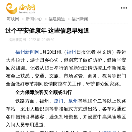

海峡网
>
新闻中心
>
福建频道
>
福州新闻
过个平安健康年 这些信息早知道
福州新闻网
2022-01-20 09:30
福州新闻网
1月20日讯（
福州
日报记者 林文婧）春运
大幕拉开，游子归乡心切，但别忘了做好防护，健康平安
回家团圆。记者从19日举行的省新冠疫情防控工作新闻发
布会上获悉，交通、文旅、市场监管、商务、教育等部门
全面做好春节期间疫情防控有关工作，守护群众回家路。
全力保障旅客安全顺畅出行
铁路方面，福州、
厦门
、
泉州
等地10个二等以上铁路
车站，采用人脸识别等非接触式方式进出站，各车站通过
各种措施引导旅客，避免扎堆聚集，并设置中高风险地区
入闽人员专用通道。