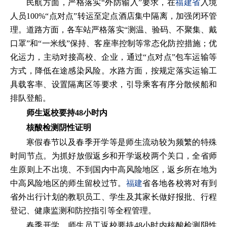
民航方面，严格落实“外防输入”要求，在
福建省
入境
人员100%“点对点”转运至定点酒店集中隔离，加强闭环管
理。道路方面，各车站严格落实“测温、验码、不聚集、戴
口罩”和“一米线”保持、客座率控制等常态化防控措施；优
化运力，主动对接高校、企业，通过“点对点”包车运输等
方式，降低在途感染风险。水路方面，按规定落实运输工
具载客率、设置隔离区等要求，引导乘客有序分散候船和
排队登船。
师生返校要持48小时内
核酸检测阴性证明
寒假春节以及春季开学等是师生流动较为频繁的特殊
时间节点。为抓好放假返乡和开学返校两个关口，全省师
生原则上不出境、不到国内中高风险地区，返乡所在地为
中高风险地区的师生留校过节。
福建
省各地各校将对有到
省外出行计划的教职员工、学生及其家长做好报批、行程
登记、健康监测和防控指引等全程管理。
春季开学，师生员工返校要持48小时内核酸检测阴性