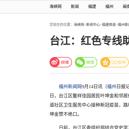
海峡网
新闻
福建
福州
闽
您现在的位置：
海峡网
>
新闻中心
>
福建频道
>
福州新
台江：红色专线
福州新闻网
9月14日讯（
福州
日报记
日，台江区鳌祥佳园居民叶坤金和邻居
道社区卫生服务中心接种新冠疫苗，路
坤金赞不绝口。
日前，台江区委组织部结合党史学