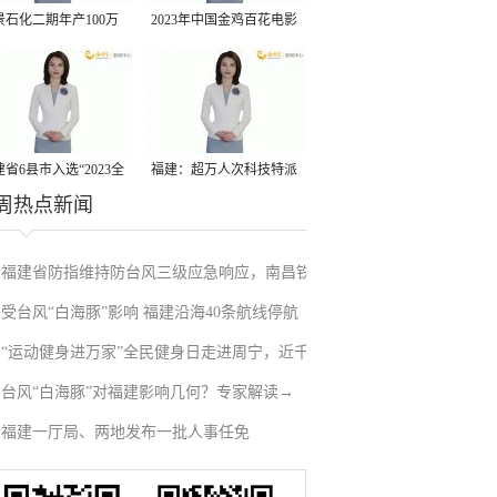
景石化二期年产100万
2023年中国金鸡百花电影
丙烷脱氢项目建成中交
节有福电影巡展31日启动
省6县市入选“2023全
福建：超万人次科技特派
周热点新闻
县域发展潜力百强县”
员一线开展服务
福建省防指维持防台风三级应急响应，南昌铁
受台风“白海豚”影响 福建沿海40条航线停航
路停运部分旅客列车→
“运动健身进万家”全民健身日走进周宁，近千
台风“白海豚”对福建影响几何？专家解读→
人徒步云端
福建一厅局、两地发布一批人事任免