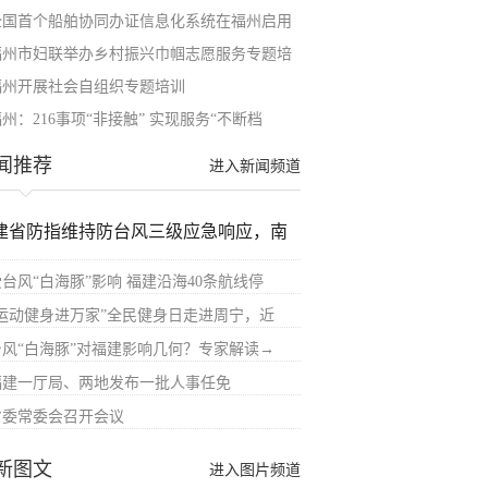
全国首个船舶协同办证信息化系统在福州启用
福州市妇联举办乡村振兴巾帼志愿服务专题培
福州开展社会自组织专题培训
州：216事项“非接触” 实现服务“不断档
闻推荐
进入新闻频道
建省防指维持防台风三级应急响应，南
受台风“白海豚”影响 福建沿海40条航线停
“运动健身进万家”全民健身日走进周宁，近
台风“白海豚”对福建影响几何？专家解读→
福建一厅局、两地发布一批人事任免
省委常委会召开会议
新图文
进入图片频道