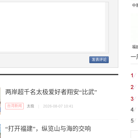
中
吨
福建
一
国
两岸超千名太极爱好者翔安“比武”
台湾新闻
太极
|
2026-08-07 10:41
“打开福建”，纵览山与海的交响