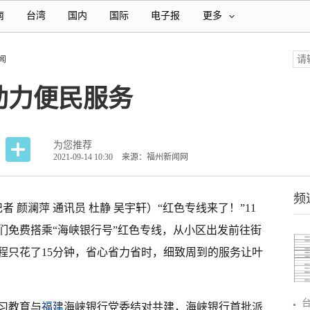
南
台湾
国内
国际
电子报
更多
闻
助力便民服务
为您推荐
2021-09-14 10:30
来源：福州新闻网
频
者 颜澜萍 通讯员 杜静 吴宇轩）“红色专线来了！”11
们免费搭乘“海峡银行号”红色专线，从小区出发前往街
程只花了15分钟，省心省力省时，细致周到的服务让叶
习教育与
福建
海峡银行党委结对共建，海峡银行首批派