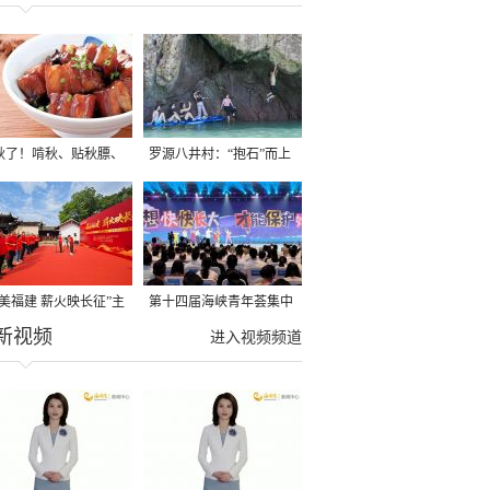
秋了！啃秋、贴秋膘、
罗源八井村：“抱石”而上
秋，福建人这样过才够
→
寻美福建 薪火映长征”主
第十四届海峡青年荟集中
新视频
活动在龙岩长汀启动
阶段活动在福州举行
进入视频频道