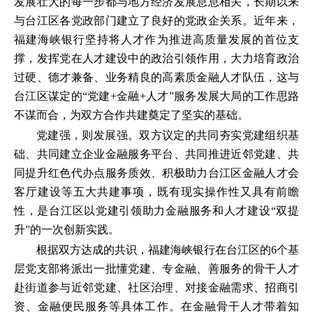
发展壮大的每一步都与地方经济发展息息相关，长期以来
与台江区各党政部门建立了良好的党政企关系。近年来，
福建海峡银行坚持将人才作为推进高质量发展的首位支
撑，发挥党在人才建设中的政治引领作用，大力培育政治
过硬、德才兼备、业务精良的高素质金融人才队伍，这与
台江区谋定的“党建+金融+人才”服务发展大局的工作思路
不谋而合，为双方合作共建奠定了坚实的基础。
党建强，则发展强。双方议定的共同夯实党建组织基
础、共同建立企业金融服务平台、共同推进近邻党建、共
同提升红色代办点服务质效、积极助力台江区金融人才会
客厅建设等五大共建事项，既有现实操作性又具有前瞻
性，是台江区以党建引领助力金融服务和人才建设“双提
升”的一次创新实践。
根据双方达成的共识，福建海峡银行在台江区的6个基
层党支部将派出一批懂党建、专金融、善服务的骨干人才
赴街道参与近邻党建、社区治理、对接金融需求、招商引
资、金融便民服务等具体工作。在金融骨干人才带着知