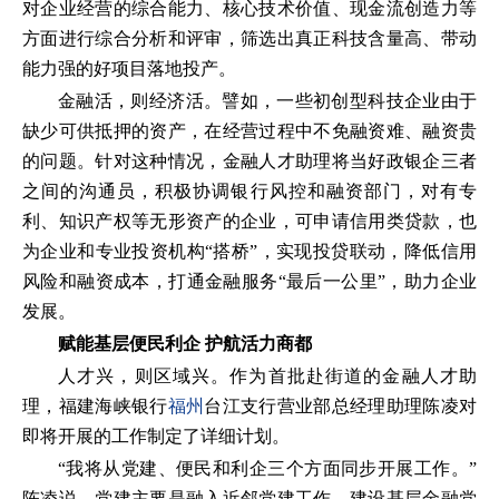
对企业经营的综合能力、核心技术价值、现金流创造力等
方面进行综合分析和评审，筛选出真正科技含量高、带动
能力强的好项目落地投产。
金融活，则经济活。譬如，一些初创型科技企业由于
缺少可供抵押的资产，在经营过程中不免融资难、融资贵
的问题。针对这种情况，金融人才助理将当好政银企三者
之间的沟通员，积极协调银行风控和融资部门，对有专
利、知识产权等无形资产的企业，可申请信用类贷款，也
为企业和专业投资机构“搭桥”，实现投贷联动，降低信用
风险和融资成本，打通金融服务“最后一公里”，助力企业
发展。
赋能基层便民利企 护航活力商都
人才兴，则区域兴。作为首批赴街道的金融人才助
理，福建海峡银行
福州
台江支行营业部总经理助理陈凌对
即将开展的工作制定了详细计划。
“我将从党建、便民和利企三个方面同步开展工作。”
陈凌说，党建主要是融入近邻党建工作，建设基层金融党