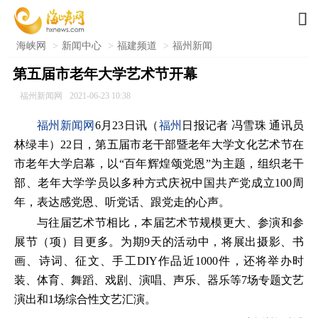

海峡网
>
新闻中心
>
福建频道
>
福州新闻
第五届市老年大学艺术节开幕
福州新闻网
2021-06-23 10:38
福州新闻网
6月23日讯（
福州
日报记者 冯雪珠 通讯员
林绿丰）22日，第五届市老干部暨老年大学文化艺术节在
市老年大学启幕，以“百年辉煌颂党恩”为主题，组织老干
部、老年大学学员以多种方式庆祝中国共产党成立100周
年，表达感党恩、听党话、跟党走的心声。
与往届艺术节相比，本届艺术节规模更大、参演和参
展节（项）目更多。为期9天的活动中，将展出摄影、书
画、诗词、征文、手工DIY作品近1000件，还将举办时
装、体育、舞蹈、戏剧、演唱、声乐、器乐等7场专题文艺
演出和1场综合性文艺汇演。