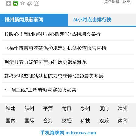
(责任编辑：赵睿)
福州新闻最新新闻
24小时点击排行榜
超暖心！“就业帮扶同心圆梦”公益招聘会举行
《福州市茉莉花茶保护规定》执法检查报告直指
闽清县着力破解房产办证历史遗留难题
鼓楼环境监测站站长陈云忠获评“2020最美基层
“一闸三线”工程劳动竞赛如火如荼
福建
福州
平潭
莆田
泉州
厦门
漳州
国内
国际
台海
财经
科技
娱乐
体育
手机海峡网 m.hxnews.com