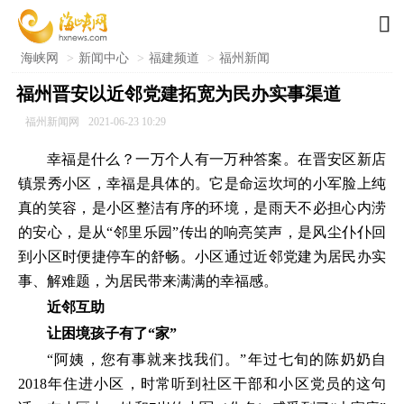

海峡网
>
新闻中心
>
福建频道
>
福州新闻
福州晋安以近邻党建拓宽为民办实事渠道
福州新闻网
2021-06-23 10:29
幸福是什么？一万个人有一万种答案。在晋安区新店
镇景秀小区，幸福是具体的。它是命运坎坷的小军脸上纯
真的笑容，是小区整洁有序的环境，是雨天不必担心内涝
的安心，是从“邻里乐园”传出的响亮笑声，是风尘仆仆回
到小区时便捷停车的舒畅。小区通过近邻党建为居民办实
事、解难题，为居民带来满满的幸福感。
近邻互助
让困境孩子有了“家”
“阿姨，您有事就来找我们。”年过七旬的陈奶奶自
2018年住进小区，时常听到社区干部和小区党员的这句