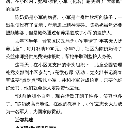
话。在小区内，她和7岁的小军（化名）感受到了“大家庭”
的温暖。
陈奶奶是小军的姑婆。小军是个身世坎坷的孩子，一
出生便没有了父亲，母亲患上精神障碍。陈奶奶虽然还要
照顾婆婆，但是毅然通过领养渠道成了小军的监护人。
去年下半年，晋安区民政局为小军申请了“事实无人抚
养儿童”，每月补助1000元。今年3月，社区为陈奶奶请了
公益律师提供免费法律援助，帮她争取到监护人身份。
这两天，在小区党支部的牵头组织下，儿童公园管理
处党支部到小区参与“点亮微心愿”活动，党支部书记高春
宝说要“点对点”帮扶小军，并和小军达成约定，只要他好
好念书，他们就会派人定期带他去玩。
“以前他胆小自卑，现在活泼开朗了许多，笑容也多
了。”陈奶奶高兴地说。在她的教导下，小军立志长大后成
为一名军人，为国家做贡献。
近邻共建