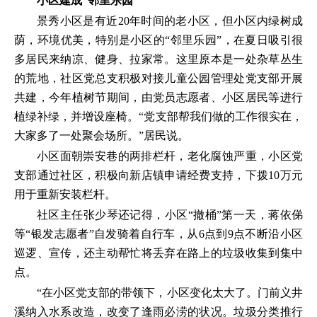
小区建成“邻里乐园”
景秀小区是有近20年时间的老小区，但小区内绿树成
荫，环境优美，特别是小区的“邻里乐园”，在夏日吸引很
多居民来纳凉、健身、拉家常。这里原本是一处杂草丛生
的荒地，社区党总支积极对接儿童公园管理处党支部开展
共建，今年植树节期间，由党员志愿者、小区居民等进行
植绿补绿，并增设座椅。“党支部帮我们做的工作很实在，
大家多了一处聚会场所。”居民说。
小区面朝崇安巷的两排栏杆，老化腐蚀严重，小区党
支部通过社区，积极向新店镇申请经费支持，下拨10万元
用于重新安装栏杆。
社区主任张少琴还记得，小区“撤桶”第一天，蒋依俤
等“银发志愿者”自发骑着自行车，从6点到9点不断沿小区
巡逻、宣传，还主动帮忙将丢弃在路上的垃圾收集到集中
点。
“在小区党支部的带领下，小区变化太大了。门前义井
溪纳入水系改造，改变了逢雨必涝的状况。垃圾分类推行