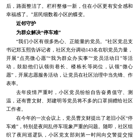
后，路面整洁了。栏杆整修一新，住在小区更有安全感和
幸福感了。”居民细数着小区的蝶变。
近邻守护
为群众解决“停车难”
“我们小区有很多热心、正能量的党员。”社区党总支
书记郑玉熙告诉记者，社区充分调动143名在职党员力量，
开展“点亮微心愿”“我为群众办实事”“党员活动日”等活
动，鼓励他们认领街巷长、楼栋长等岗位，认领“微心
愿”，开展志愿服务活动，让党员在社区治理中当先锋、作
表率。
去年疫情严重时，小区党员纷纷自告奋勇值守、测
温，还有曹文财、郑建明等党员将不多的口罩捐赠给社区
工作者。
在今年的一次会议上，党员曹文财提出了老旧小区“停
车难”，特别是夜间乱停车现象严重的问题。随即，社区组
织了夜间巡逻队，小区党支部则第一时间向交警提交报