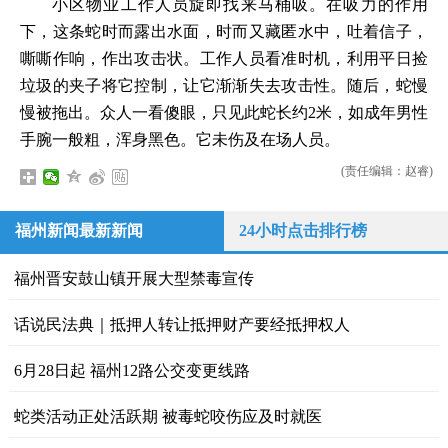
小区物业工作人员旋即找来马桶吸。在吸力的作用
下，这条蛇时而露出水面，时而又藏匿水中，吐着信子，
嘶嘶作响，作出攻击状。工作人员看准时机，利用平日捡
垃圾的夹子将它控制，让它渐渐失去攻击性。随后，蛇慢
慢被拖出。众人一看傻眼，只见此蛇长约2米，如成年男性
手腕一般粗，浑身黑色。它未伤及在场人员。
(责任编辑：赵睿)
福州新闻最新新闻
24小时点击排行榜
福州晋安鼓山镇开展大型禁毒宣传
话说民法典｜抵押人转让抵押财产要经抵押权人
6月28日起 福州12路公交变更线路
蛇类活动正处活跃期 被毒蛇咬伤应及时就医