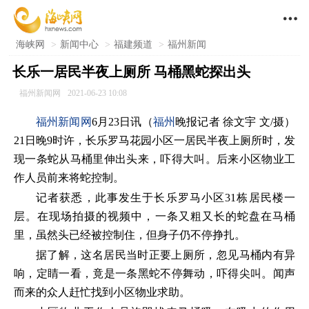

海峡网
>
新闻中心
>
福建频道
>
福州新闻
长乐一居民半夜上厕所 马桶黑蛇探出头
福州新闻网
2021-06-23 10:08
福州新闻网
6月23日讯（
福州
晚报记者 徐文宇 文/摄）
21日晚9时许，长乐罗马花园小区一居民半夜上厕所时，发
现一条蛇从马桶里伸出头来，吓得大叫。后来小区物业工
作人员前来将蛇控制。
记者获悉，此事发生于长乐罗马小区31栋居民楼一
层。在现场拍摄的视频中，一条又粗又长的蛇盘在马桶
里，虽然头已经被控制住，但身子仍不停挣扎。
据了解，这名居民当时正要上厕所，忽见马桶内有异
响，定睛一看，竟是一条黑蛇不停舞动，吓得尖叫。闻声
而来的众人赶忙找到小区物业求助。