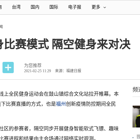
南
台湾
国内
国际
电子报
更多
闻
身比赛模式 隔空健身来对决
为您推荐
2021-02-25 11:29
来源：福建日报
频
线上全民健身运动会在鼓山镇综合文化站拉开帷幕。本
上线下比赛直播的方式，也是
福州
创新疫情防控期间全民
社区的参赛者，隔空同步开展健身智能软式飞镖、趣味
比赛进程和结果由主会场通过网络实时观测。