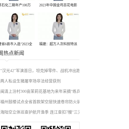
景石化二期年产100万
2023年中国金鸡百花电影
丙烷脱氢项目建成中交
节有福电影巡展31日启动
省6县市入选“2023全
福建：超万人次科技特派
周热点新闻
县域发展潜力百强县”
员一线开展服务
“汉光42”军演首日，坦克掉零件、战机冲出跑
两人私设生猪屠宰场非法经营获刑
道、赖清德逃跑……螺丝都拧不紧，台军能打
闽清上汾村300亩茉莉花基地为来年采摘“练兵”
“持久战”？
福州鼓楼试点全省首款架空层快速卷帘防火装
海陆空立体巡查护航开渔季 连江查扣7艘“三无”
置
船舶