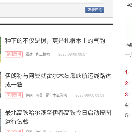
中
吨
种下的不仅是树，更是扎根本土的气韵
福建
一
国
福建新闻
福建
乡土植物
|
2026-08-06 09:57
伊朗称与阿曼就霍尔木兹海峡航运线路达
成一致
国际新闻
伊朗
阿曼
霍尔木兹海峡
|
2026-08-06 09:59
最北高铁哈尔滨至伊春高铁今日启动按图
运行试验