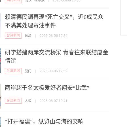
国内新闻
高铁
哈尔滨
|
2026-08-06 16:36
赖清德民调再现“死亡交叉”，近6成民众
不满其处理毒油事件
台湾新闻
台湾
|
2026-08-06 10:54
研学搭建两岸交流桥梁 青春往来联结厦金
情谊
台湾新闻
厦门
|
2026-08-06 17:59
两岸超千名太极爱好者翔安“比武”
台湾新闻
太极
|
2026-08-07 10:41
“打开福建”，纵览山与海的交响