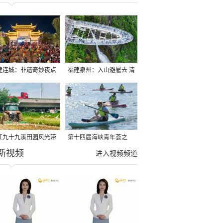
建连城：非遗奇妙夜点
福建泉州：入山避暑去 清
夏夜
凉好惬意
江九十九溪田园风光带
第十四届海峡青年荟之
新视频
亩早稻迎来成熟收割季
2026榕台青年大学生水上
进入视频频道
运动交流营