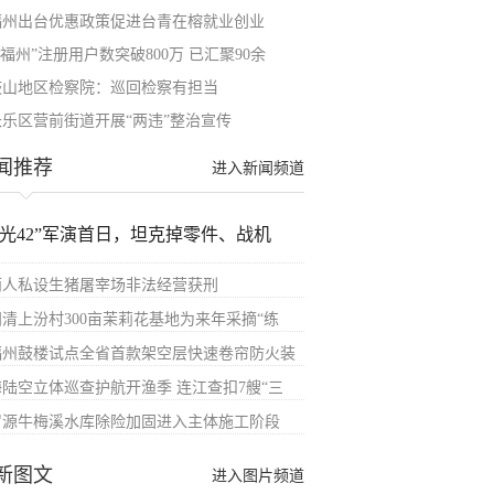
福州出台优惠政策促进台青在榕就业创业
e福州”注册用户数突破800万 已汇聚90余
鼓山地区检察院：巡回检察有担当
长乐区营前街道开展“两违”整治宣传
闻推荐
进入新闻频道
汉光42”军演首日，坦克掉零件、战机
两人私设生猪屠宰场非法经营获刑
闽清上汾村300亩茉莉花基地为来年采摘“练
福州鼓楼试点全省首款架空层快速卷帘防火装
海陆空立体巡查护航开渔季 连江查扣7艘“三
罗源牛梅溪水库除险加固进入主体施工阶段
新图文
进入图片频道