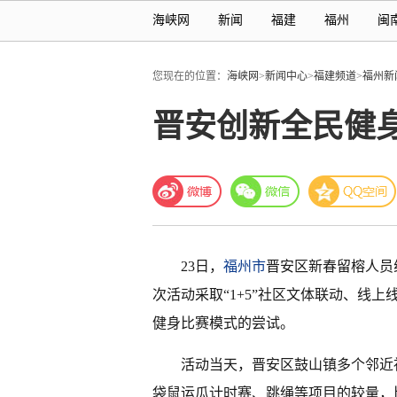
海峡网
新闻
福建
福州
闽
您现在的位置：
海峡网
>
新闻中心
>
福建频道
>
福州新
晋安创新全民健
23日，
福州市
晋安区新春留榕人员
次活动采取“1+5”社区文体联动、线
健身比赛模式的尝试。
活动当天，晋安区鼓山镇多个邻近
袋鼠运瓜计时赛、跳绳等项目的较量，