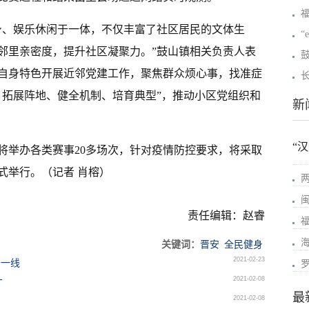
身、娱乐休闲于一体，不仅丰富了社区居民的文体生
“
邻里亲密度，提升社区凝聚力。”鼓山镇相关负责人表
自身特色开展近邻党建工作，聚焦群众烦心事，找准症
、拓展阵地、健全机制、培育典型”，推动小区党组织和
新
“
将举办各类赛事20多场次，针对疫情防控要求，将采取
式举行。
（记者 肖榕）
责任编辑：赵睿
关键词：
晋安
全民健身
2021-02-23
守一线
2021-02-08
才
最
2021-02-08