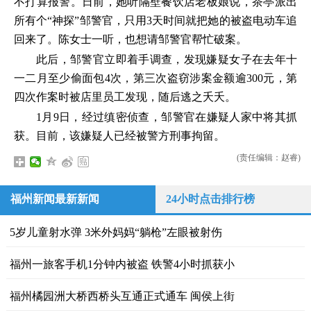
不打算报警。日前，她听隔壁餐饮店老板娘说，茶亭派出
所有个“神探”邹警官，只用3天时间就把她的被盗电动车追
回来了。陈女士一听，也想请邹警官帮忙破案。
此后，邹警官立即着手调查，发现嫌疑女子在去年十
一二月至少偷面包4次，第三次盗窃涉案金额逾300元，第
四次作案时被店里员工发现，随后逃之夭夭。
1月9日，经过缜密侦查，邹警官在嫌疑人家中将其抓
获。目前，该嫌疑人已经被警方刑事拘留。
(责任编辑：赵睿)
福州新闻最新新闻
24小时点击排行榜
5岁儿童射水弹 3米外妈妈“躺枪”左眼被射伤
福州一旅客手机1分钟内被盗 铁警4小时抓获小
福州橘园洲大桥西桥头互通正式通车 闽侯上街