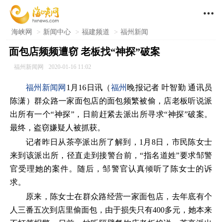

海峡网
>
新闻中心
>
福建频道
>
福州新闻
面包店频频遭窃 老板找“神探”破案
福州新闻网
2020-01-16 11:02
福州新闻网
1月16日讯（
福州
晚报记者 叶智勤 通讯员
陈潇）群众路一家面包店的面包频繁被偷，店老板听说派
出所有一个“神探”，日前赶紧去派出所寻求“神探”破案。
最终，盗窃嫌疑人被抓获。
记者昨日从茶亭派出所了解到，1月8日，市民陈女士
来到该派出所，径直走到接警台前，“指名道姓”要求邹警
官受理她的案件。随后，邹警官认真倾听了陈女士的诉
求。
原来，陈女士在群众路经营一家面包店，去年底有个
人三番五次到店里偷面包，由于损失只有400多元，她本来