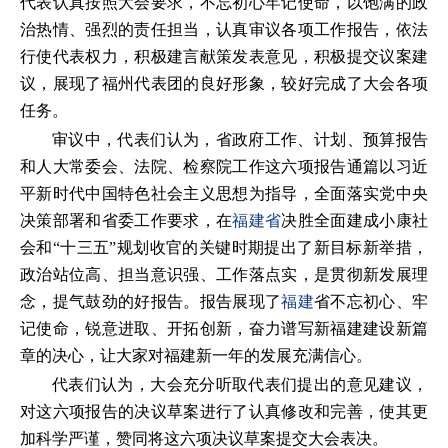
代表认真按照大会要求，不忘初心牢记使命，以饱满的政
治热情、强烈的责任担当，认真审议各项工作报告，依法
行使代表权力，积极建言献策发表意见，积极提交议案建
议，展现了福州代表团的良好形象，较好完成了大会各项
任务。
审议中，代表们认为，省政府工作、计划、预算报告
和人大常委会、法院、检察院工作这六项报告通篇以习近
平新时代中国特色社会主义思想为指导，全面落实党中央
决策部署和省委工作要求，在
福建省
决胜全面建成小康社
会和“十三五”规划收官的关键时期提出了新目标新举措，
政治站位高、担当意识强、工作落点实，是贯彻新发展理
念，提气鼓劲的好报告。报告展现了
福建
省不忘初心、牢
记使命，锐意进取、开拓创新，奋力谱写新福建建设新篇
章的决心，让大家对福建新一年的发展充满信心。
代表们认为，大会充分听取代表们提出的意见建议，
对这六项报告的决议草案进行了认真修改和完善，使其更
加科学严谨，赞同将这六项决议草案提交大会表决。