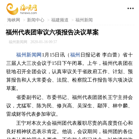

海峡网
>
新闻中心
>
福建频道
>
福州新闻
福州代表团审议六项报告决议草案
福州新闻网
2020-01-16 09:57
福州新闻网
1月15日讯（
福州
日报记者 李白蕾）省十
三届人大三次会议于15日下午闭幕。上午，福州代表团在
驻地召开全团会议，认真审议关于省政府工作、计划、预
算报告和人大常委会、法院、检察院工作报告等六项决议
草案。
省委副书记、市委书记、福州代表团团长王宁主持会
议，尤猛军、陈为民、修兴高、吴深生、鄢萍、林中麟、
雷成财等代表参加审议。
王宁对本次大会福州团代表履职尽责的高度责任心和
良好精神状态表示肯定。他说，会议期间，福州团的各位