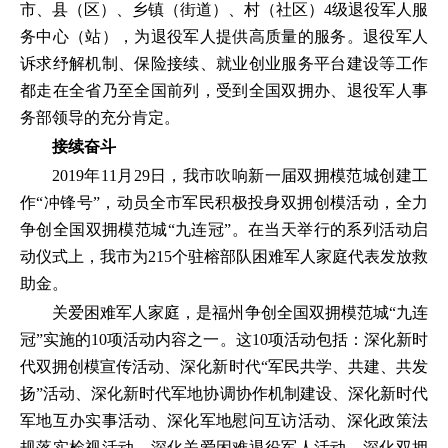
市、县（区）、乡镇（街道）、村（社区）4级退役军人服
务中心（站），为退役军人提供高质量的服务。退役军人
诉求纾解机制、保险接续、就业创业服务平台建设等工作
都走在全省乃至全国前列，受到全国双拥办、退役军人事
务部领导的充分肯定。
接续奋斗
2019年11月29日，我市吹响新一届双拥模范城创建工
作“冲锋号”，动员全市军民积极投身双拥创模活动，全力
争创全国双拥模范城“九连冠”。在当天举行的系列活动启
动仪式上，我市为215个驻榕部队困难军人家庭代表发放救
助金。
关爱困难军人家庭，是福州争创全国双拥模范城“九连
冠”实施的10项活动内容之一。这10项活动包括：深化新时
代双拥创模宣传活动、深化新时代“军民共学、共建、共发
扬”活动、深化新时代军地协调协作机制建设、深化新时代
军地互办实事活动、深化军地慰问互访活动、深化政策法
规落实检视活动、深化关爱困难退役军人活动、深化双拥