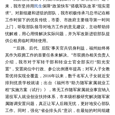
来，我市坚持用
民生
保障“政策快车”搭载军队改革“现实需
求”。对新组建和进驻的部队，我市积极传承习总书记在榕
工作时留下的优良传统，市委、市政府主要领导第一时间
上门，听取部队领导对地方工作的意见建议，主动帮助排
忧解难，用心用情解决实际问题，并为军改新进驻部队提
供公租房临时周转使用。
“‘后路、后代、后院’事关官兵切身利益，福州始终将
其作为双拥工作的首要任务来解决。”市双拥办相关负责人
介绍，我市对于军转干部和转业士官全部实行“阳光安
置”，安置岗位中行政、参公比例逐年提高；对军人子女教
育优待实现全覆盖，2016年以来，数千名军人子女就近安
排到优质学校就读；出台《福州市“助力随军家属就业工
程”实施方案（试行）》，将无工作随军家属就业事宜纳入
退役军人就业创业扶持体系，市本级积极研究解决随军家
属随调安置问题，真正让军人后顾无忧，更好地安心部队
工作。同时，强化“省会排头兵”意识，在最短的时间组建