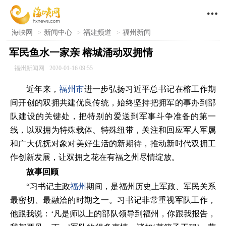

海峡网
>
新闻中心
>
福建频道
>
福州新闻
军民鱼水一家亲 榕城涌动双拥情
福州新闻网
2020-01-16 09:55
近年来，
福州市
进一步弘扬习近平总书记在榕工作期
间开创的双拥共建优良传统，始终坚持把拥军的事办到部
队建设的关键处，把特别的爱送到军事斗争准备的第一
线，以双拥为特殊载体、特殊纽带，关注和回应军人军属
和广大优抚对象对美好生活的新期待，推动新时代双拥工
作创新发展，让双拥之花在有福之州尽情绽放。
故事回顾
“习书记主政
福州
期间，是福州历史上军政、军民关系
最密切、最融洽的时期之一。习书记非常重视军队工作，
他跟我说：‘凡是师以上的部队领导到福州，你跟我报告，