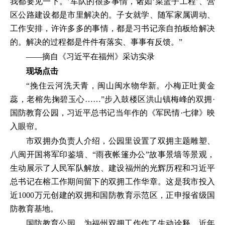
我都要见一下。’军队的很多事情，诸如‘菜篮子工程’、营
区公路建设都是市里解决的。子女就学、随军家属调动、
工作安排，许许多多的事情，都是习书记亲自拍板给解决
的。解决的过程都是件件有落实、事事有反馈。”
——摘自《习近平在福州》采访实录
现场点击
“挽住云河洗天青，闽山闽水物华新。小梅正吐黄金
蕊，老榕先掬碧玉心……”步入鼓楼区洪山镇梅峰的双拥·
国防教育公园，习近平总书记当年作的《军民情·七律》映
入眼帘。
市双拥办负责人介绍，公园里设置了双拥主题雕塑、
八闽开国将军印鉴墙、“雨夜帐篷办公”故事景墙等景观，
生动展示了人民军队解放、建设福州的光辉历程和习近平
总书记在榕工作期间留下的双拥工作华章。这是我市投入
近1000万元创建的双拥和国防教育示范区，正申报省级国
防教育基地。
国防教育公园，为福州双拥工作作了生动诠释。近年