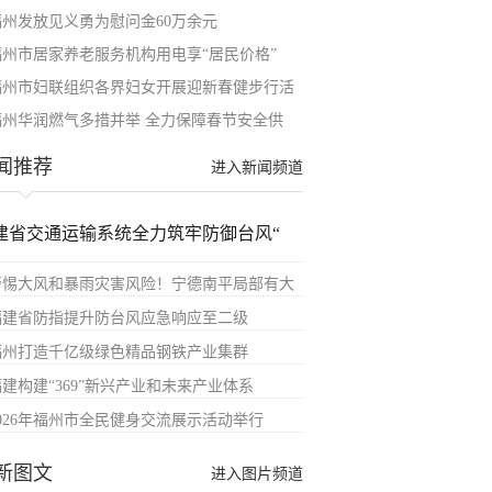
福州发放见义勇为慰问金60万余元
福州市居家养老服务机构用电享“居民价格”
福州市妇联组织各界妇女开展迎新春健步行活
福州华润燃气多措并举 全力保障春节安全供
闻推荐
进入新闻频道
建省交通运输系统全力筑牢防御台风“
警惕大风和暴雨灾害风险！宁德南平局部有大
福建省防指提升防台风应急响应至二级
福州打造千亿级绿色精品钢铁产业集群
福建构建“369”新兴产业和未来产业体系
2026年福州市全民健身交流展示活动举行
新图文
进入图片频道