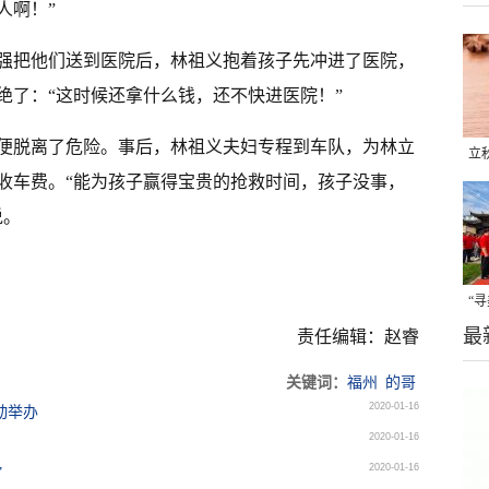
人啊！”
强把他们送到医院后，林祖义抱着孩子先冲进了医院，
绝了：“这时候还拿什么钱，还不快进医院！”
便脱离了危险。事后，林祖义夫妇专程到车队，为林立
立
收车费。“能为孩子赢得宝贵的抢救时间，孩子没事，
晒
说。
味
“
最
题
责任编辑：赵睿
关键词：
福州
的哥
2020-01-16
动举办
2020-01-16
2020-01-16
”