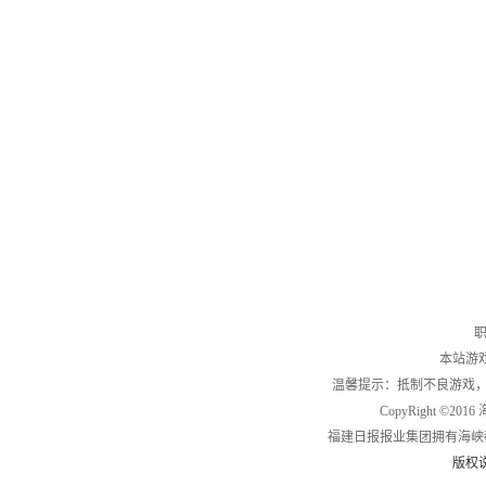
职
本站游
温馨提示：抵制不良游戏
CopyRight ©2
福建日报报业集团拥有海峡
版权