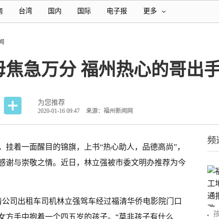
南
台湾
国内
国际
电子报
更多
闻
母焦急万分 福州热心的哥出
为您推荐
2020-01-16 09:47
来源：福州新闻网
频
，挂着一面醒目的锦旗，上书“热心助人，品德高尚”，
感谢与崇敬之情。近日，林立强被市委文明办推荐为今
运福清公司出租车司机林立强驾车经过福清华侨电影院门口
女方手中抱着一个四五岁的孩子。“莫非孩子有什么