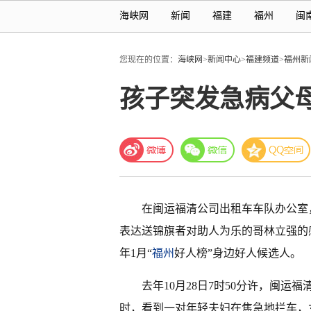
海峡网
新闻
福建
福州
闽
您现在的位置：
海峡网
>
新闻中心
>
福建频道
>
福州新
孩子突发急病父
在闽运福清公司出租车车队办公室
表达送锦旗者对助人为乐的哥林立强的
年1月“
福州
好人榜”身边好人候选人。
去年10月28日7时50分许，闽
时，看到一对年轻夫妇在焦急地拦车，