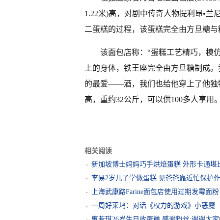
1.22米)高，对剧中传奇人物提利昂
二蛋糕的过程，该蛋糕完全由方旦糖与
该面包店称：“蛋糕工艺精巧，模
上的身体，铁王座完全由方旦糖制成。我们
的最爱——酒，我们也给他穿上了他独
高，重约32公斤，可以供100多人享用
相关阅读
新加坡博士妈妈巧手烘焙蛋糕 外形卡通堪
李易2岁儿子学做蛋糕 见爸爸靠近忙保护
上海武康路Farine面包店使用过期发霉面
一周好莱坞：对话《权力的游戏》小恶魔
惠若琪26岁生日收蛋糕 感谢粉丝:谢谢大