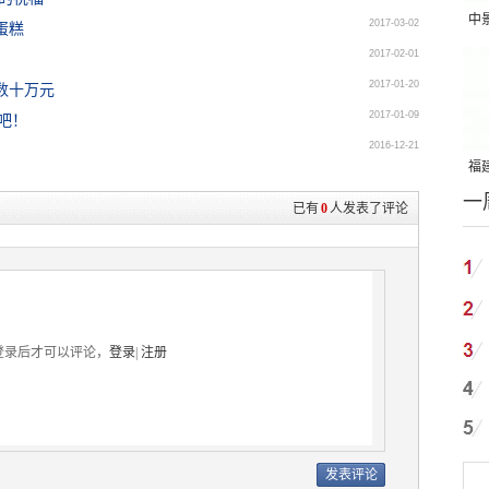
中
2017-03-02
蛋糕
吨
2017-02-01
2017-01-20
数十万元
2017-01-09
吧！
2016-12-21
福建
一
国
已有
0
人发表了评论
登录后才可以评论，
登录
|
注册