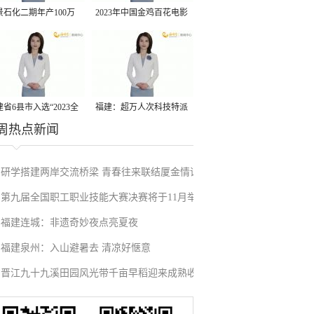
景石化二期年产100万
2023年中国金鸡百花电影
丙烷脱氢项目建成中交
节有福电影巡展31日启动
省6县市入选“2023全
福建：超万人次科技特派
周热点新闻
县域发展潜力百强县”
员一线开展服务
研学搭建两岸交流桥梁 青春往来联结厦金情谊
第九届全国职工职业技能大赛决赛将于11月举
福建连城：非遗奇妙夜点亮夏夜
行
福建泉州：入山避暑去 清凉好惬意
晋江九十九溪田园风光带千亩早稻迎来成熟收
割季