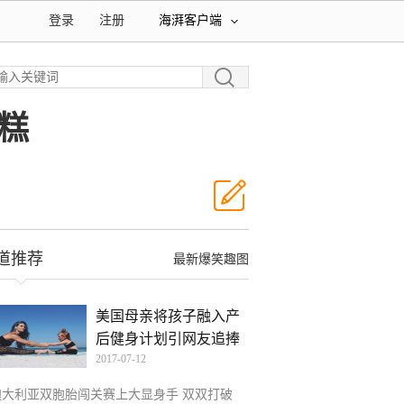
登录
注册
海湃客户端
糕
道推荐
最新爆笑趣图
美国母亲将孩子融入产
后健身计划引网友追捧
2017-07-12
澳大利亚双胞胎闯关赛上大显身手 双双打破