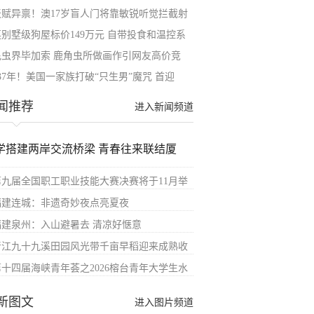
天赋异禀！澳17岁盲人门将靠敏锐听觉拦截射
英别墅级狗屋标价149万元 自带投食和温控系
昆虫界毕加索 鹿角虫所做画作引网友高价竞
37年！美国一家族打破“只生男”魔咒 首迎
闻推荐
进入新闻频道
学搭建两岸交流桥梁 青春往来联结厦
第九届全国职工职业技能大赛决赛将于11月举
福建连城：非遗奇妙夜点亮夏夜
福建泉州：入山避暑去 清凉好惬意
晋江九十九溪田园风光带千亩早稻迎来成熟收
第十四届海峡青年荟之2026榕台青年大学生水
新图文
进入图片频道