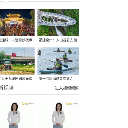
建连城：非遗奇妙夜点
福建泉州：入山避暑去 清
夏夜
凉好惬意
江九十九溪田园风光带
第十四届海峡青年荟之
新视频
亩早稻迎来成熟收割季
2026榕台青年大学生水上
进入视频频道
运动交流营