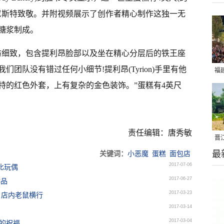
•兰尼斯特致敬。并附视频展示了创作者精心制作这独一无
糖浆制成。
仿细致，包含提利昂脸部以及坐在精心分层后的铁王座
团队没有错过任何小细节!提利昂(Tyrion)手里有他
福
特的红色外套，上有复杂的金色装饰。”蛋糕有4英尺
亮
。
责任编辑：唐秀敏
晋
最
千
关键词：
小恶魔
蛋糕
面包店
2017-07-06
比玩偶
2017-06-27
作品
2017-03-23
粉 店内老鼠横行
2017-03-14
2017-03-04
家的祝福