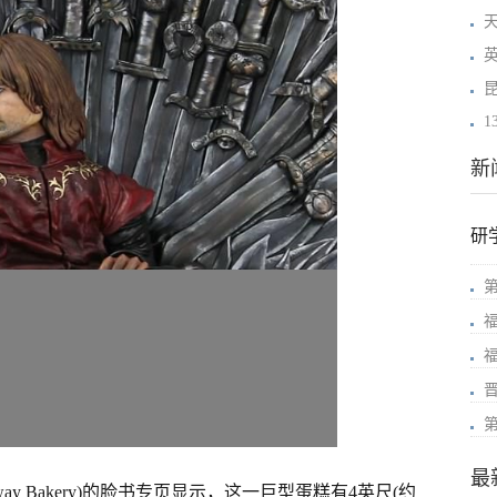
1
新
研
最
ay Bakery)的脸书专页显示，这一巨型蛋糕有4英尺(约