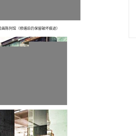
绘画陈列馆（修缮后仍保留破坏痕迹）