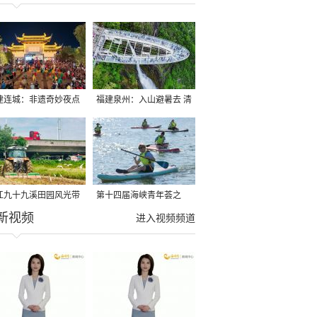
建连城：非遗奇妙夜点
福建泉州：入山避暑去 清
夏夜
凉好惬意
江九十九溪田园风光带
第十四届海峡青年荟之
新视频
亩早稻迎来成熟收割季
2026榕台青年大学生水上
进入视频频道
运动交流营