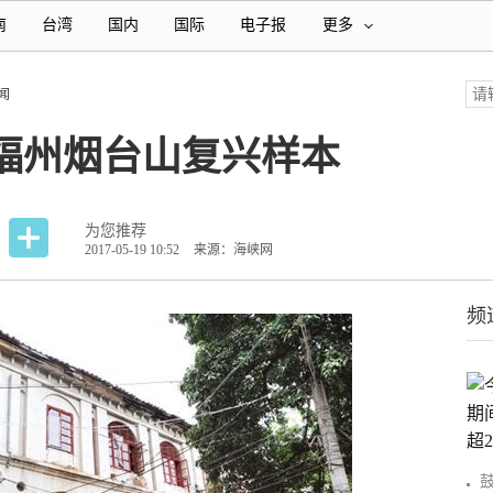
南
台湾
国内
国际
电子报
更多
闻
福州烟台山复兴样本
为您推荐
2017-05-19 10:52
来源：海峡网
频