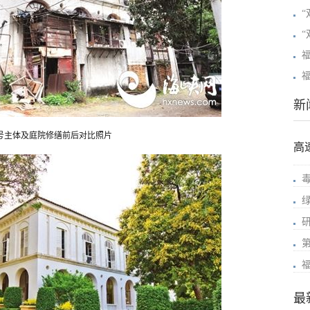
“
“
新
号主体及庭院修缮前后对比照片
高
最