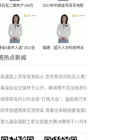
景石化二期年产100万
2023年中国金鸡百花电影
丙烷脱氢项目建成中交
节有福电影巡展31日启动
省6县市入选“2023全
福建：超万人次科技特派
周热点新闻
县域发展潜力百强县”
员一线开展服务
高速路上货车突发起火 京东物流司机见义勇为
毒油会议记录终于公开，赖清德不究当局责任
施救挽回损失
绿营把岛内公听会变“打蒋大会”，猛批蒋万安
反甩锅卢秀燕，蓝营点名责任官员要求撤职下
研学搭建两岸交流桥梁 青春往来联结厦金情谊
废除监察机构主张，遭蓝营搬出蔡英文、赖清
台
第九届全国职工职业技能大赛决赛将于11月举
德过往言论打脸
行