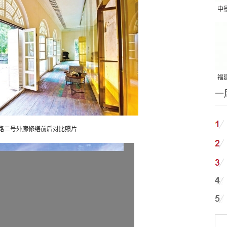
中
吨
福建
一
国
路二号外廊修缮前后对比照片