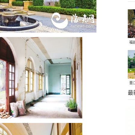
福
亮
晋
最
千