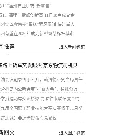
双11”福州商业玩转“新零售”
双11”福建消费额创新高 11日18点成交金
福州实体零售抢“蛋糕”跟风促销 快时尚人
福州有望在2020年成为新型智慧标杆城市
闻推荐
进入新闻频道
速路上货车突发起火 京东物流司机见
毒油会议记录终于公开，赖清德不究当局责任
绿营把岛内公听会变“打蒋大会”，猛批蒋万
研学搭建两岸交流桥梁 青春往来联结厦金情
第九届全国职工职业技能大赛决赛将于11月举
福建连城：非遗奇妙夜点亮夏夜
新图文
进入图片频道