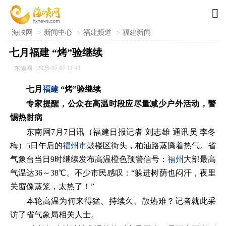

海峡网
>
新闻中心
>
福建频道
>
福建新闻
七月福建 “烤”验继续
东南网
2026-07-07 11:41
七月
福建
“烤”验继续
专家提醒，公众在高温时段应尽量减少户外活动，警
惕热射病
东南网7月7日讯（福建日报记者 刘志雄 通讯员 李冬
梅）5日午后的
福州市
鼓楼区街头，柏油路蒸腾着热气。省
气象台当日9时继续发布高温橙色预警信号：
福州
大部最高
气温达36～38℃。不少市民感叹：“躲进树荫也闷汗，夜里
关窗像蒸笼，太热了！”
本轮高温为何来得猛、持续久、散热难？记者就此采
访了省气象局相关人士。