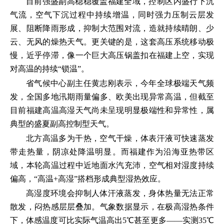
目前强盛副高稳稳覆盖福建全域，控制区内盛行下沉
气流，空气下沉过程中持续增温，同时强力压制云层发
展、阻断降雨形成，抑制大范围对流，造就持续晴朗、少
云、无风的燥热天气。更关键的是，这套高压系统移动极
慢，近乎停滞，像一个巨大高压锅盖扣在福建上空，实现
对高温的持续“锁温”。
省气候中心副主任黄志刚表示，今年全球极端天气频
发，全国多地汛期雨量偏多、欧美出现异常高温，但截至
目前福建高温高湿天气尚未呈现明显极端性和异常性，属
典型的盛夏副高控制型天气。
北方高温多为干热，空气干燥，体表汗液可快速蒸发
带走热量，阴凉处降温明显。而福建作为沿海亚热带区
域，本轮高温过程中近地面水汽充沛，空气相对湿度持续
偏高，“高温+高湿”搭档形成典型湿热效应。
高湿度环境会抑制人体汗液蒸发，身体热量无法正常
散发，闷热感层层叠加。气象数据显示，在极高湿热条件
下，体感温度可比实际气温高出5℃甚至更多——实测35℃