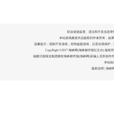
转给师生家长！10项暑期安全提示要牢
运－20即
记！
高清大图带
场面！
详情
职业道德监督、违法和不良信息举报电话：05
本站游戏频道作品版权归作者所有，如果
温馨提示：抵制不良游戏，拒绝盗版游戏，注意自我保护，
CopyRight ©2017 海峡网(海峡都市报社主办) 版权所有
福建日报报业集团拥有海峡都市报(海峡网)采编人员所创作
本站由
版权说明
|
海峡