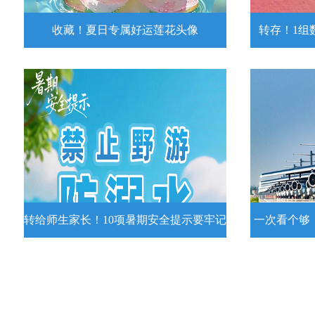
收藏！夏日专属好运莲花头像
转存！1组
收藏！夏日专属好运莲花头像
转存！1组
夏日专属好运莲花头像！
7月15日，
况发布。一
详情
转给师生家长！10项暑期安全提示要牢记
一次看个够
转给师生家长！10项暑期安全提示要
一次看个够
牢记