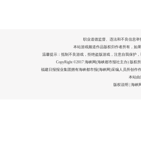
转给师生家长！10项暑期安全提示要牢
运－20即
记！
高清大图带
场面！
详情
职业道德监督、违法和不良信息举报电话：05
本站游戏频道作品版权归作者所有，如果
温馨提示：抵制不良游戏，拒绝盗版游戏，注意自我保护，
CopyRight ©2017 海峡网(海峡都市报社主办) 版权所有
福建日报报业集团拥有海峡都市报(海峡网)采编人员所创作
本站由
版权说明
|
海峡