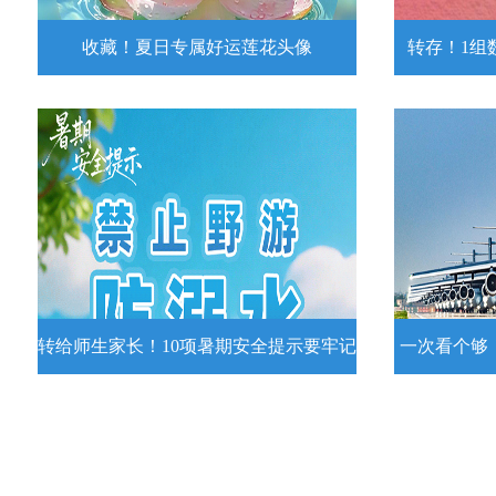
收藏！夏日专属好运莲花头像
转存！1组
收藏！夏日专属好运莲花头像
转存！1组
夏日专属好运莲花头像！
7月15日，
况发布。一
详情
转给师生家长！10项暑期安全提示要牢记
一次看个够
转给师生家长！10项暑期安全提示要
一次看个够
牢记