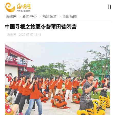

海峡网
>
新闻中心
>
福建频道
>
莆田新闻
中国寻根之旅夏令营莆田营闭营
东南网
2026-07-07 11:41