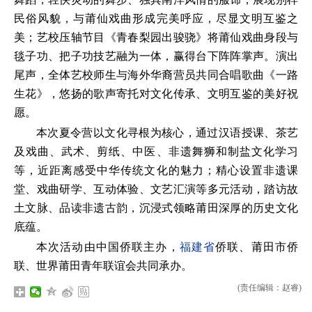
民俗风貌，与莆仙戏曲形成完美呼应，尽显文明互鉴之
美；艺校压轴节目《青春梨园出骏骁》将莆仙戏曲身段与
毯子功、把子功技艺融为一体，赢得台下阵阵掌声。演出
尾声，全体艺校师生与海外华裔营员共同合唱歌曲《一路
生花》，悠扬的歌声寄托对文化传承、文明互鉴的美好祝
愿。
本次夏令营以文化寻根为核心，通过汉语授课、茶艺
及戏曲、武术、剪纸、中医、非遗舞狮和制盐文化学习
等，近距离感受中华传统文化的魅力；精心设置非遗课
堂、戏曲研学、互动体验、文艺汇演等多元活动，踏访故
土文脉、品读非遗古韵，沉浸式领略莆田深厚的历史文化
底蕴。
本次活动由中国侨联主办，
福建省
侨联、莆田市侨
联、世界莆田青年联谊会共同承办。
(责任编辑：赵睿)