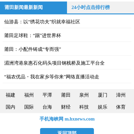
莆田新闻最新新闻
24小时点击排行榜
仙游县：以“绣花功夫”织就幸福社区
莆田足球鞋：“踢”进世界杯
莆田：小配件铸成“专而强”
湄洲湾港泉惠石化码头项目钢栈桥及施工平台全
“福农优品・我在家乡等你来”网络直播活动走
福建
福州
平潭
莆田
泉州
厦门
漳州
国内
国际
台海
财经
科技
娱乐
体育
手机海峡网 m.hxnews.com
返回顶部