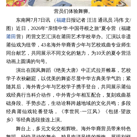
营员们体验舞狮。
东南网7月7日讯 （
福建
日报记者 汪洁 通讯员 冯伟 文/
图）近日，2026年“亲情中华·中国寻根之旅”夏令营（福建
莆田
营）闭营文艺汇演在莆田艺术学校举办。汇演以非遗
莆仙戏为纽带，43名海外华裔青少年与艺校戏曲专业师生
同台献艺，共同展示不同文化的魅力，为10天的夏令营活
动画上圆满的句号。
演出在国风舞蹈《绝美大唐》中正式拉开帷幕，艺校
学子衣袂翩跹，以优美的舞姿尽显中华古典美学气韵；紧
随其后，海外青少年与艺校学子携手登台，共同展示莆仙
戏经典行当科介动作，中外青少年相互配合，复刻戏曲基
础身段、手势步态，生动诠释跨越地域的文化共鸣；多段
经典莆仙戏轮番登场，《李世民·一江风》《包拯·望故
乡》等经典选段接连上演。
舞台上，多元文化交相辉映。海外华裔营员带来特色
舞蹈，轻快灵动的舞步、独具南洋风情的服饰，展现别样