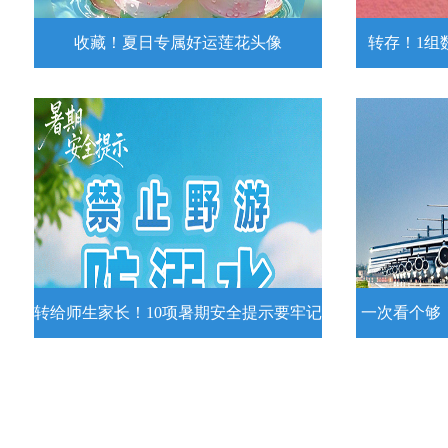
收藏！夏日专属好运莲花头像
转存！1组
收藏！夏日专属好运莲花头像
转存！1组
夏日专属好运莲花头像！
7月15日，
况发布。一
详情
转给师生家长！10项暑期安全提示要牢记
一次看个够
转给师生家长！10项暑期安全提示要
一次看个够
牢记