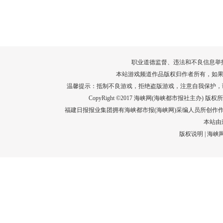
转给师生家长！10项暑期安全提示要牢
运－20即
记！
高清大图带
场面！
详情
职业道德监督、违法和不良信息举报电话：05
本站游戏频道作品版权归作者所有，如果
温馨提示：抵制不良游戏，拒绝盗版游戏，注意自我保护，
CopyRight ©2017 海峡网(海峡都市报社主办) 版权所有
福建日报报业集团拥有海峡都市报(海峡网)采编人员所创作
本站由
版权说明
|
海峡