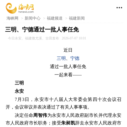

海峡网
>
新闻中心
>
福建频道
>
福建新闻
三明、宁德通过一批人事任免
今日永安、福建微尤溪、古田发布
2026-07-07 10:01
近日
三明
、
宁德
通过一批人事任免
一起来看——
三明
永安
7月3日，永安市十八届人大常委会第四十次会议召
开，会议审议并表决通过了有关人事事项。
决定任命
周智伟
为永安市人民政府副市长并代理永安
市人民政府市长职务；接受
朱昶凯
辞去永安市人民政府市