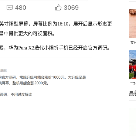
.3英寸阔型屏幕，屏幕比例为16:10，展开后显示形态更
景中提供更大的可视面积。
立
，华为Pura X2迭代小阔折手机已经开启官方调研。
晒
味
“
最
题