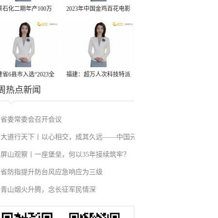
景石化二期年产100万
2023年中国金鸡百花电影
丙烷脱氢项目建成中交
节有福电影巡展31日启动
省6县市入选“2023全
福建：超万人次科技特派
周热点新闻
县域发展潜力百强县”
员一线开展服务
省委常委会召开会议
大道行天下丨以心相交，成其久远——中国元
屏山观察丨一座堡垒，何以35年接续筑牢？
首外交的世界情怀与大国气派
省防指提升防台风应急响应为三级
青山烟火升腾，念长征军民情深