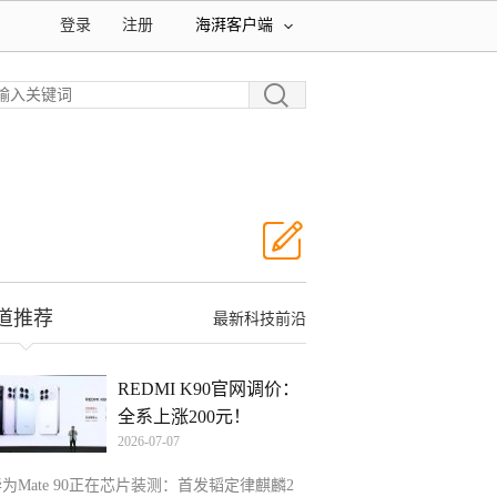
登录
注册
海湃客户端
道推荐
最新科技前沿
REDMI K90官网调价：
全系上涨200元！
2026-07-07
为Mate 90正在芯片装测：首发韬定律麒麟2