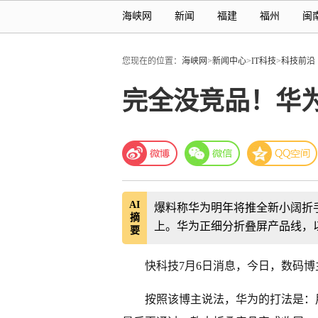
海峡网
新闻
福建
福州
闽
您现在的位置：
海峡网
>
新闻中心
>
IT科技
>
科技前沿
完全没竞品！华为
AI
爆料称华为明年将推全新小阔折手
摘
上。华为正细分折叠屏产品线，
要
快科技7月6日消息，今日，数码博
按照该博主说法，华为的打法是：