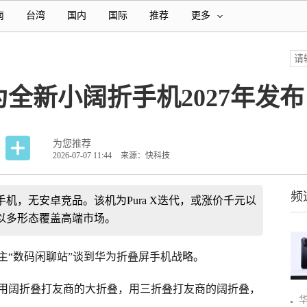
南
台湾
国内
国际
推荐
更多
全新小阔折手机2027年发布
为您推荐
2026-07-07 11:44
来源：快科技
频
机，无安卓竞品。该机为Pura X迭代，或涨价千元以
以多形态覆盖高端市场。
主“数码闲聊站”谈到华为折叠屏手机战略。
用阔折叠打友商的大折叠，用三折叠打友商的阔折叠，
华