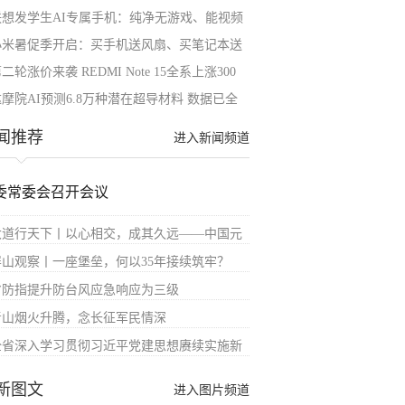
联想发学生AI专属手机：纯净无游戏、能视频
小米暑促季开启：买手机送风扇、买笔记本送
二轮涨价来袭 REDMI Note 15全系上涨300
摩院AI预测6.8万种潜在超导材料 数据已全
闻推荐
进入新闻频道
委常委会召开会议
大道行天下丨以心相交，成其久远——中国元
屏山观察丨一座堡垒，何以35年接续筑牢？
省防指提升防台风应急响应为三级
青山烟火升腾，念长征军民情深
全省深入学习贯彻习近平党建思想赓续实施新
新图文
进入图片频道