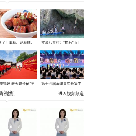
秋了！啃秋、贴秋膘、
罗源八井村：“抱石”而上
秋，福建人这样过才够
→
寻美福建 薪火映长征”主
第十四届海峡青年荟集中
新视频
活动在龙岩长汀启动
阶段活动在福州举行
进入视频频道