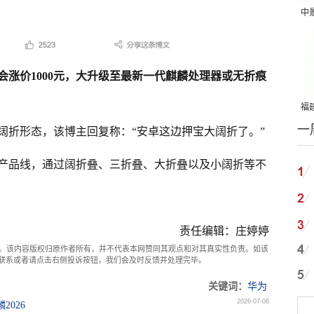
中
吨
会涨价1000元，大升级至最新一代麒麟处理器或无折痕
福建
一
国
阔折形态，该博主回复称：“安卓这边押宝大阔折了。”
产品线，通过阔折叠、三折叠、大折叠以及小阔折等不
责任编辑：庄婷婷
。该内容版权归原作者所有，并不代表本网赞同其观点和对其真实性负责。如该
com联系或者请点击右侧投诉按钮，我们会及时反馈并处理完毕。
关键词：
华为
2026-07-06
2026