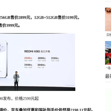
+256GB售价2899元，12GB+512GB售价3199元，
B售价3999元。
立
晒
味
“
最
题
90发布，价格2599元起
价，京东叠加优惠和国补到手价依然是2198.11元起。