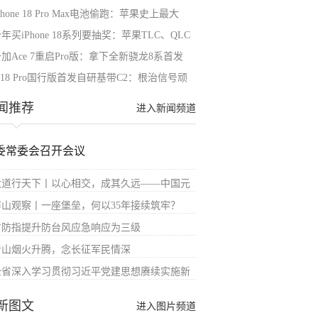
Phone 18 Pro Max电池偷跑：苹果史上最大
年买iPhone 18系列要抽奖：苹果TLC、QLC
加Ace 7重启Pro版：拿下全新骁龙8系首发
P18 Pro国行版首发自研基带C2：根治信号顽
闻推荐
进入新闻频道
委常委会召开会议
大道行天下丨以心相交，成其久远——中国元
屏山观察丨一座堡垒，何以35年接续筑牢？
省防指提升防台风应急响应为三级
青山烟火升腾，念长征军民情深
全省深入学习贯彻习近平党建思想赓续实施新
新图文
进入图片频道