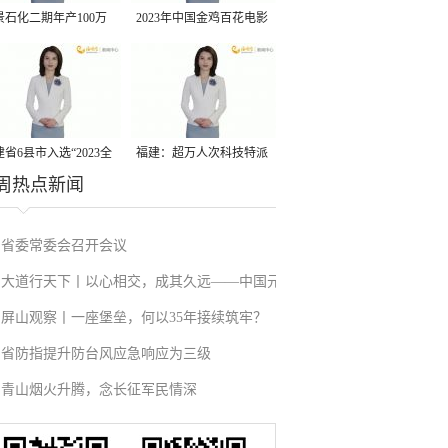
景石化二期年产100万
2023年中国金鸡百花电影
丙烷脱氢项目建成中交
节有福电影巡展31日启动
省6县市入选“2023全
福建：超万人次科技特派
周热点新闻
县域发展潜力百强县”
员一线开展服务
省委常委会召开会议
大道行天下丨以心相交，成其久远——中国元
屏山观察丨一座堡垒，何以35年接续筑牢？
首外交的世界情怀与大国气派
省防指提升防台风应急响应为三级
青山烟火升腾，念长征军民情深