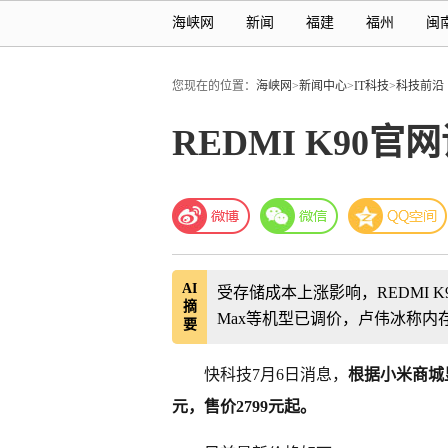
海峡网
新闻
福建
福州
闽
您现在的位置：
海峡网
>
新闻中心
>
IT科技
>
科技前沿
REDMI K90
AI
受存储成本上涨影响，REDMI K9
摘
Max等机型已调价，卢伟冰称内
要
快科技7月6日消息，
根据小米商城显
元，售价2799元起。