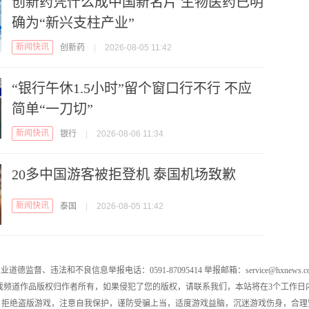
创新药凭什么成中国新名片 生物医药已明
确为“新兴支柱产业”
新闻快讯
创新药
|
2026-08-05 11:42
“银行午休1.5小时”留个窗口行不行 不应
简单“一刀切”
新闻快讯
银行
|
2026-08-06 11:34
20多中国游客被拒登机 泰国机场致歉
新闻快讯
泰国
|
2026-08-05 11:42
业道德监督、违法和不良信息举报电话：0591-87095414 举报邮箱：service@hxnews.c
戏频道作品版权归作者所有，如果侵犯了您的版权，请联系我们，本站将在3个工作日
，拒绝盗版游戏，注意自我保护，谨防受骗上当，适度游戏益脑，沉迷游戏伤身，合理