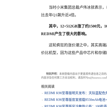
当时小米集团总裁卢伟冰就表示，
比去年Q1飙升近4倍。
其中，12+512GB涨了约1500
REDMI产生了很大的影响。
这轮疯狂的涨价潮之中，其实高端
价比机型，因为这些产品中芯片和存储
特别声明：
本网登载内容出于更直观传递信息之目的
内容涉及任何第三方合法权利，请及时与ts@hxnews.
相关阅读
REDMI K90至尊版明天发布：天际蓝配
REDMI K90至尊版官宣搭载8550mAh电池
REDMI K90至尊版风冷散热公布：100秒