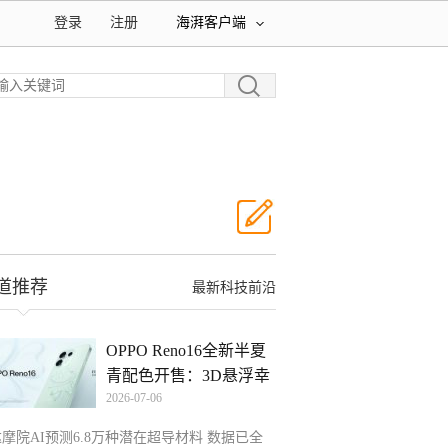
登录
注册
海湃客户端
道推荐
最新科技前沿
OPPO Reno16全新半夏
青配色开售：3D悬浮幸
2026-07-06
运
摩院AI预测6.8万种潜在超导材料 数据已全