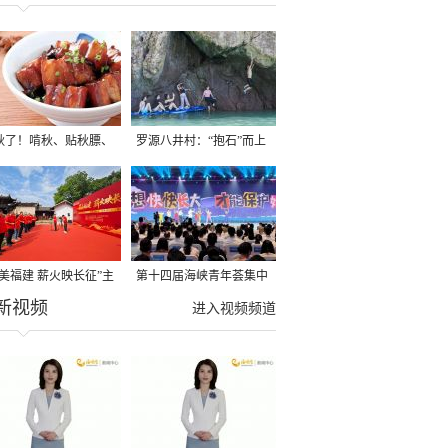
秋了！啃秋、贴秋膘、
罗源八井村：“抱石”而上
秋，福建人这样过才够
→
寻美福建 薪火映长征”主
第十四届海峡青年荟集中
新视频
活动在龙岩长汀启动
阶段活动在福州举行
进入视频频道