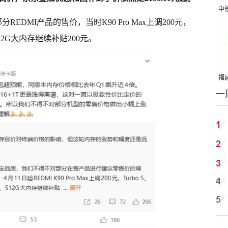
中
EDMI产品的售价，当时K90 Pro Max上调200元，
吨
惠、512G大内存继续补贴200元。
福建
一
国