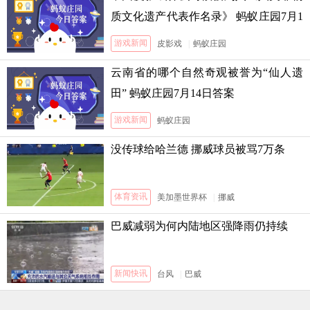
质文化遗产代表作名录》 蚂蚁庄园7月1
3日答案
游戏新闻
皮影戏
|
蚂蚁庄园
云南省的哪个自然奇观被誉为“仙人遗
田” 蚂蚁庄园7月14日答案
游戏新闻
蚂蚁庄园
没传球给哈兰德 挪威球员被骂7万条
体育资讯
美加墨世界杯
|
挪威
巴威减弱为何内陆地区强降雨仍持续
新闻快讯
台风
|
巴威