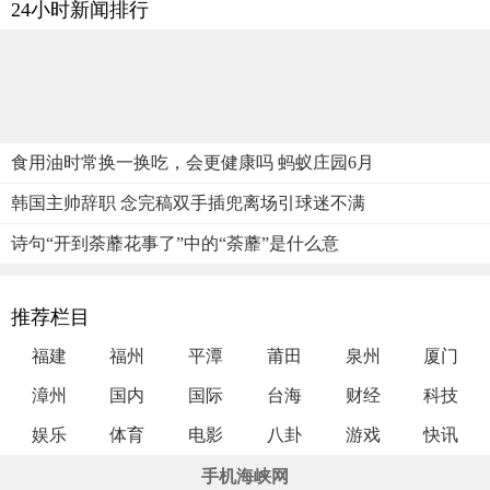
24小时新闻排行
食用油时常换一换吃，会更健康吗 蚂蚁庄园6月
韩国主帅辞职 念完稿双手插兜离场引球迷不满
诗句“开到荼蘼花事了”中的“荼蘼”是什么意
推荐栏目
福建
福州
平潭
莆田
泉州
厦门
漳州
国内
国际
台海
财经
科技
娱乐
体育
电影
八卦
游戏
快讯
手机海峡网