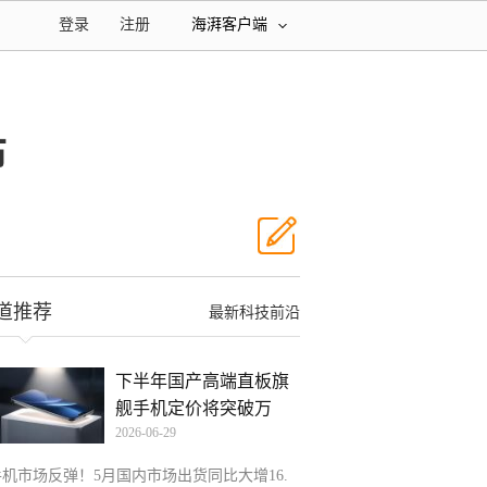
登录
注册
海湃客户端
布
道推荐
最新科技前沿
下半年国产高端直板旗
舰手机定价将突破万
2026-06-29
元！
手机市场反弹！5月国内市场出货同比大增16.