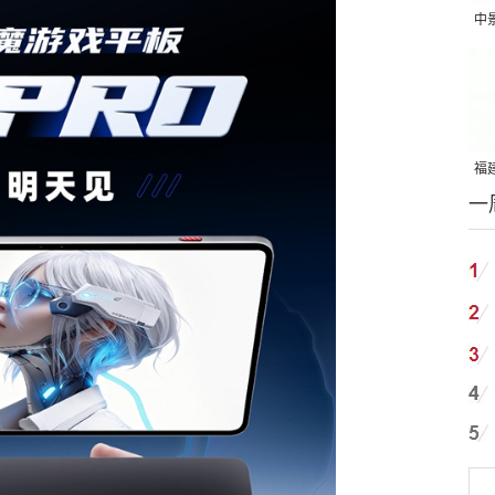
中
吨
福建
一
国