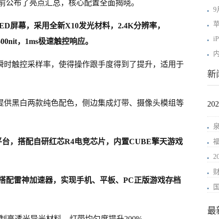
前公布了亮点汇总，核心配置全面揭晓。
苹
ED屏幕，采用全新X10发光材料，2.4K分辨率，
i
00nit，1ms极速触控响应。
0Hz瞬时触控采样率，使得操作跟手度得到了提升，适用于
新
，提供黑白两款纯色配色，侧边集成灯带、摄像头模组等
2
台，搭配自研红芯R4电竞芯片，内置CUBE擎天游戏
式，搭配雷神加速器，实现手机、平板、PC正版游戏存档
最
制高透光导光材料，灯带均匀度提升200%。