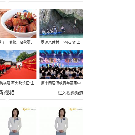
秋了！啃秋、贴秋膘、
罗源八井村：“抱石”而上
秋，福建人这样过才够
→
寻美福建 薪火映长征”主
第十四届海峡青年荟集中
新视频
活动在龙岩长汀启动
阶段活动在福州举行
进入视频频道