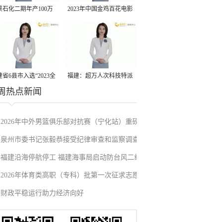
景石化二期年产100万
2023年中国金鸡百花电影
丙烷脱氢项目建成中交
节有福电影巡展31日启动
省6县市入选“2023全
福建：超万人次科技特派
周热点新闻
县域发展潜力百强县”
员一线开展服务
2026年中外男篮俱乐部对抗赛（宁化站）重磅
泉州市委书记张毅恭接受纪律审查和监察调查
来袭！抢票通道即将开启→
福建沿海停航停工 福建海事局启动防台风二级
2026年体育类高职（专科）批第一次征求志愿
应急响应
财政平稳运行助力经济向好
填报