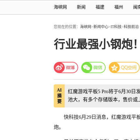
海峡网
新闻
福建
福州
闽
您现在的位置：
海峡网
>
新闻中心
>
IT科技
>
科技前沿
行业最强小钢炮！
AI
红魔游戏平板5 Pro将于6月30
摘
池大，有多个存储版本，售价或
要
快科技6月29日消息，红魔游戏平板5
炮。