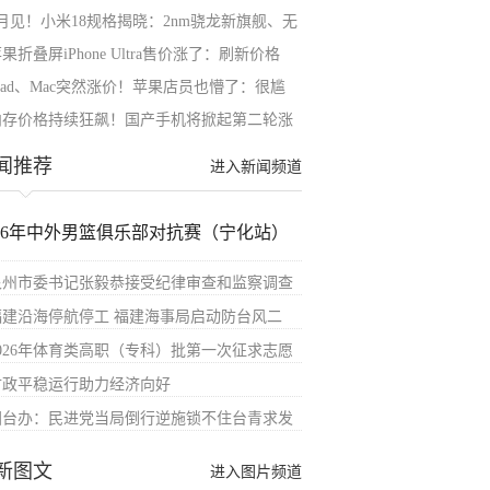
9月见！小米18规格揭晓：2nm骁龙新旗舰、无
果折叠屏iPhone Ultra售价涨了：刷新价格
Pad、Mac突然涨价！苹果店员也懵了：很尴
内存价格持续狂飙！国产手机将掀起第二轮涨
闻推荐
进入新闻频道
026年中外男篮俱乐部对抗赛（宁化站）
泉州市委书记张毅恭接受纪律审查和监察调查
福建沿海停航停工 福建海事局启动防台风二
2026年体育类高职（专科）批第一次征求志愿
财政平稳运行助力经济向好
国台办：民进党当局倒行逆施锁不住台青求发
新图文
进入图片频道