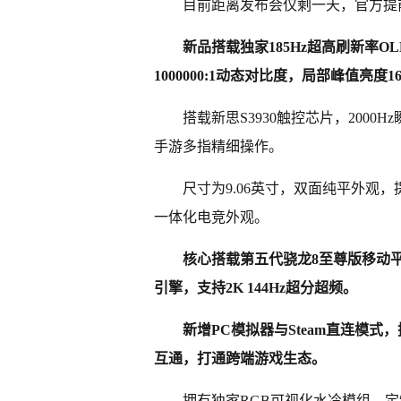
目前距离发布会仅剩一天，官方提
新品搭载独家185Hz超高刷新率OL
1000000:1动态对比度，局部峰值亮度16
搭载新思S3930触控芯片，200
手游多指精细操作。
尺寸为9.06英寸，双面纯平外观
一体化电竞外观。
核心搭载第五代骁龙8至尊版移动平
引擎，支持2K 144Hz超分超频。
新增PC模拟器与Steam直连模
互通，打通跨端游戏生态。
拥有独家RGB可视化水冷模组，定