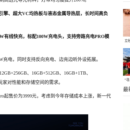
引擎、超大VC均热板与液态金属导热层，长时间高负
80W有线快充，标配100W充电头，支持旁路充电PRO模
立
晒
味
持80W充电，同时支持反向充电、边充边听外设拓展。
B+256GB、16GB+512GB、16GB+1TB、
“
同玩家对性能和存储空间的需求。
最
题
ro起售价为3999元，考虑到今年存储成本上涨，新一代