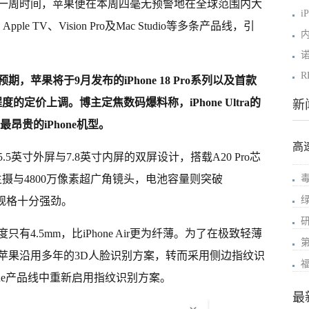
一周时间，苹果便在本周四毫无预警地在全球范围内大
i
ple TV、Vision Pro及Mac Studio等多条产品线，引
R
苹果将于9月发布的iPhone 18 Pro系列以及首款
+1
不同程度的定价上调。
博主定焦数码爆料称，iPhone Ultra的
新
昂贵的iPhone机型。
高
采用5.5英寸外屏与7.8英寸内屏的双屏设计，搭载A20 Pro芯
素主摄与4800万像素超广角镜头，电池容量则突破
整体规格十分强劲。
厚度只有4.5mm，比iPhone Air更为纤薄。为了在极致轻薄
苹果沿用多年的3D人脸识别方案，转而采用侧边指纹识
one产品线中重新启用指纹识别方案。
最