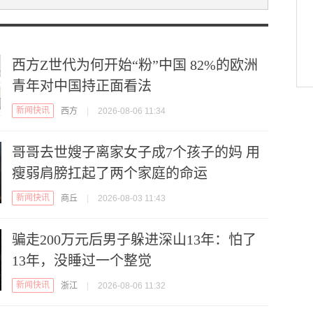
西方Z世代为何开始“粉”中国 82%的欧洲
青年对中国持正面看法
新闻快讯
西方
|
2026-08-06 11:34
哥哥去世嫂子离家女子成7个孩子的妈 用
瘦弱肩膀扛起了两个家庭的命运
新闻快讯
商丘
|
2026-08-03 11:43
骗走200万元后男子躲进深山13年：怕了
13年，没睡过一个整觉
新闻快讯
浙江
|
2026-08-06 11:32