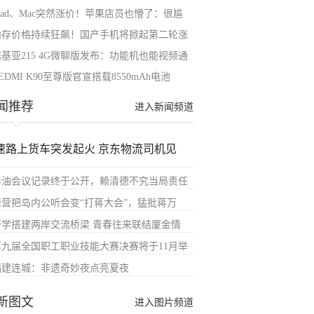
Pad、Mac突然涨价！苹果店员也懵了：很尴
内存价格持续狂飙！国产手机将掀起第二轮涨
诺基亚215 4G微聊版发布：功能机也能视频通
EDMI K90至尊版官宣搭载8550mAh电池
00W
闻推荐
进入新闻频道
速路上货车突发起火 京东物流司机见
毒油会议记录终于公开，赖清德不究当局责任
绿营把岛内公听会变“打蒋大会”，猛批蒋万
研学搭建两岸交流桥梁 青春往来联结厦金情
第九届全国职工职业技能大赛决赛将于11月举
福建连城：非遗奇妙夜点亮夏夜
新图文
进入图片频道