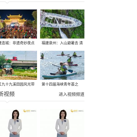
建连城：非遗奇妙夜点
福建泉州：入山避暑去 清
夏夜
凉好惬意
江九十九溪田园风光带
第十四届海峡青年荟之
新视频
亩早稻迎来成熟收割季
2026榕台青年大学生水上
进入视频频道
运动交流营