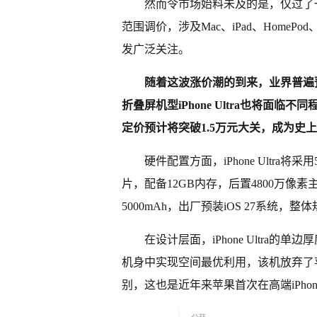
然而令市场始料未及的是，仅过了
范围调价，涉及Mac、iPad、HomePod、Ap
发广泛关注。
随着这波涨价潮的到来，业界普遍预期，
折叠屏机型iPhone Ultra也将面临
定价预计将突破1.5万元大关，成为史上最
硬件配置方面，iPhone Ultra将
片，配备12GB内存，后置4800万像
5000mAh，出厂预装iOS 27系统，
在设计层面，iPhone Ultra的单边
机身中实现空间最优利用，该机放弃了
别，这也是近年来苹果首次在高端iPh