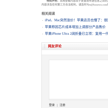
特别声明：
本网登载内容出于更直观传递信息之目的
内容涉及任何第三方合法权利，请及时与ts@hxnews.
相关阅读
iPad、Mac突然涨价！苹果店员也懵了：
苹果称因芯片成本增加上调部分产品售价
苹果iPhone Ultra 2阔折叠已立项：复用
网友评论
登录
|
注册