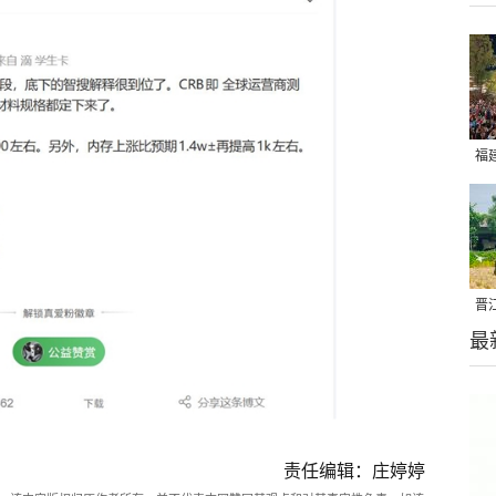
福
亮
晋
最
千
责任编辑：庄婷婷