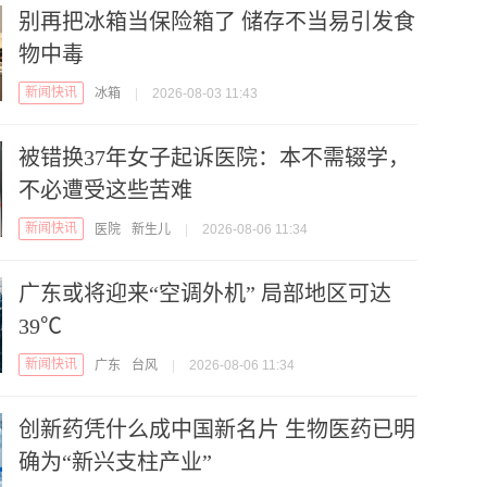
别再把冰箱当保险箱了 储存不当易引发食
物中毒
新闻快讯
冰箱
|
2026-08-03 11:43
被错换37年女子起诉医院：本不需辍学，
不必遭受这些苦难
新闻快讯
医院
新生儿
|
2026-08-06 11:34
广东或将迎来“空调外机” 局部地区可达
39℃
新闻快讯
广东
台风
|
2026-08-06 11:34
创新药凭什么成中国新名片 生物医药已明
确为“新兴支柱产业”