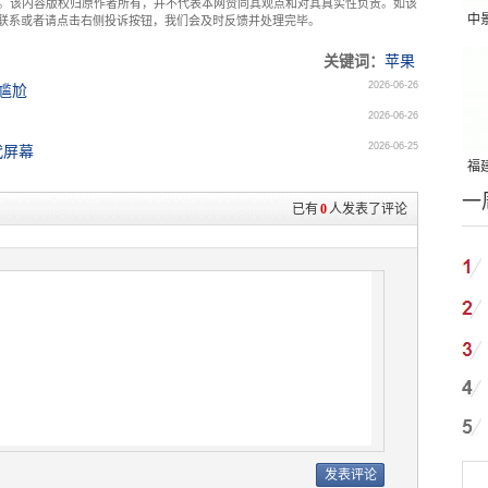
。该内容版权归原作者所有，并不代表本网赞同其观点和对其真实性负责。如该
中
com联系或者请点击右侧投诉按钮，我们会及时反馈并处理完毕。
吨
关键词：
苹果
2026-06-26
很尴尬
2026-06-26
2026-06-25
一代屏幕
福建
一
国
已有
0
人发表了评论