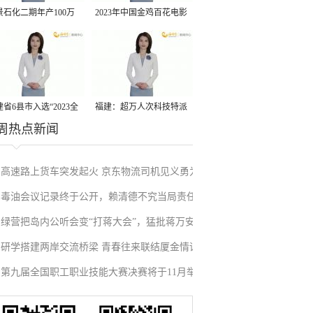
景石化二期年产100万
2023年中国金鸡百花电影
丙烷脱氢项目建成中交
节有福电影巡展31日启动
省6县市入选“2023全
福建：超万人次科技特派
周热点新闻
县域发展潜力百强县”
员一线开展服务
高速路上货车突发起火 京东物流司机见义勇为
毒油会议记录终于公开，赖清德不究当局责任
施救挽回损失
绿营把岛内公听会变“打蒋大会”，猛批蒋万安
反甩锅卢秀燕，蓝营点名责任官员要求撤职下
研学搭建两岸交流桥梁 青春往来联结厦金情谊
废除监察机构主张，遭蓝营搬出蔡英文、赖清
台
第九届全国职工职业技能大赛决赛将于11月举
德过往言论打脸
行