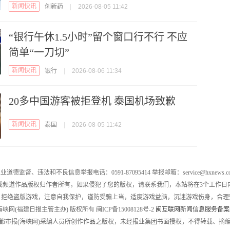
新闻快讯
创新药
|
2026-08-05 11:42
“银行午休1.5小时”留个窗口行不行 不应
简单“一刀切”
新闻快讯
银行
|
2026-08-06 11:34
20多中国游客被拒登机 泰国机场致歉
新闻快讯
泰国
|
2026-08-05 11:42
业道德监督、违法和不良信息举报电话：0591-87095414 举报邮箱：service@hxnews.c
戏频道作品版权归作者所有，如果侵犯了您的版权，请联系我们，本站将在3个工作日
，拒绝盗版游戏，注意自我保护，谨防受骗上当，适度游戏益脑，沉迷游戏伤身，合理
016 海峡网(福建日报主管主办) 版权所有 闽ICP备15008128号-2
闽互联网新闻信息服务备案编号
都市报(海峡网)采编人员所创作作品之版权，未经报业集团书面授权，不得转载、摘