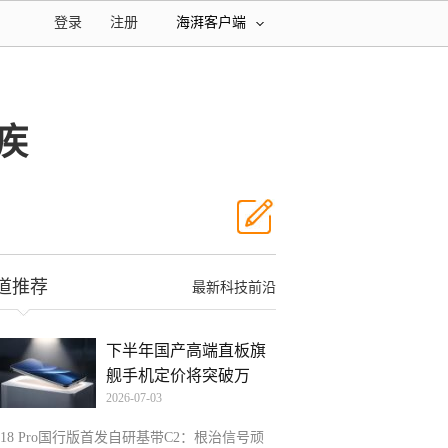
登录
注册
海湃客户端
疾
道推荐
最新科技前沿
下半年国产高端直板旗
舰手机定价将突破万
2026-07-03
元！
P18 Pro国行版首发自研基带C2：根治信号顽