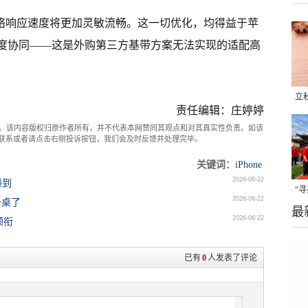
的网络响应速度将更加灵敏流畅。这一切优化，均得益于苹
深度协同——这是外购第三方基带方案无法实现的适配高
立
责任编辑：庄婷婷
晒
。该内容版权归原作者所有，并不代表本网赞同其观点和对其真实性负责。如该
味
com联系或者请点击右侧投诉按钮，我们会及时反馈并处理完毕。
关键词：
iPhone
2026-06-22
赚到
“
2026-06-22
一桌了
最
题
2026-06-22
领衔
已有
0
人发表了评论