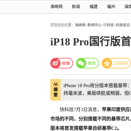
海峡网
新闻
福建
福州
闽
您现在的位置：
海峡网
>
新闻中心
>
IT科技
>
科技前沿
iP18 Pro国
AI
iPhone 18 Pro将分版本
摘
持毫米波，美版续航或稍弱，但
要
快科技7月3日消息，
苹果印度供应商
市场的不同，分别搭载不同的基带芯片
版本将首发搭载苹果自研基带C2。