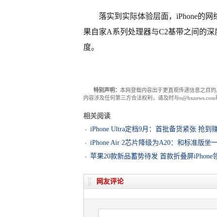
落实到实际体验层面，iPhone
果自家A系列处理器与C2基带之间的
度。
特别声明：
本网登载内容出于更直观传递信息之目的
内容涉及任何第三方合法权利，请及时与ts@hxnews.
相关阅读
iPhone Ultra定档9月：首批备货紧张 抢到
iPhone Air 2芯片降级为A20：和标准版坐
苹果20款新品蓄势待发 首款折叠屏iPhone
网友评论