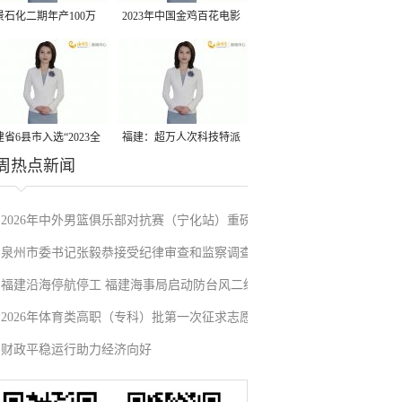
景石化二期年产100万
2023年中国金鸡百花电影
丙烷脱氢项目建成中交
节有福电影巡展31日启动
省6县市入选“2023全
福建：超万人次科技特派
周热点新闻
县域发展潜力百强县”
员一线开展服务
2026年中外男篮俱乐部对抗赛（宁化站）重磅
泉州市委书记张毅恭接受纪律审查和监察调查
来袭！抢票通道即将开启→
福建沿海停航停工 福建海事局启动防台风二级
2026年体育类高职（专科）批第一次征求志愿
应急响应
财政平稳运行助力经济向好
填报