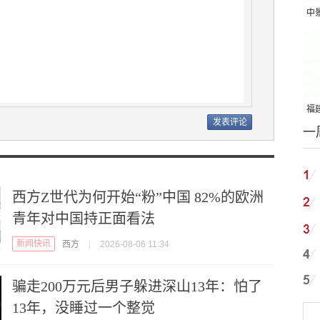
中
吨
福建
一
国
西方Z世代为何开始“粉”中国 82%的欧洲
青年对中国持正面看法
新闻快讯
西方
|
2026-08-06 11:34
骗走200万元后男子躲进深山13年：怕了
13年，没睡过一个整觉