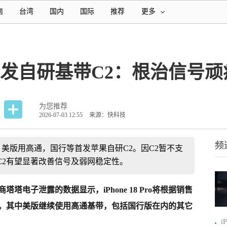
南
台湾
国内
国际
推荐
更多
行版首发自研基带C2：根治信号顽
为您推荐
2026-07-03 12:55
来源：快科技
频
搭载基带：美版用高通，国行等首发苹果自研C2。因C2暂不支
C2有望显著改善信号及弱网稳定性。
塔塔电子泄露的数据显示，iPhone 18 Pro将根据销售
。其中美版继续使用高通基带，
包括国行版在内的其它
i