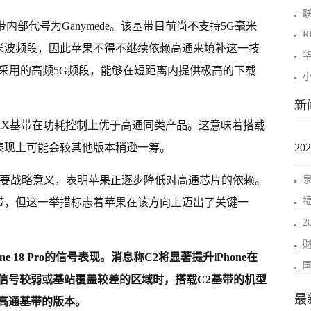
C2基带内部代号为Ganymede。该基带目前尚不支持5G毫米
R
需兼容毫米波频段，因此苹果不得不继续依赖高通来填补这一技
华
n所采用的高频5G频段，能够在短距离内提供极高的下载
小
新
C1X基带在功耗控制上优于高通同类产品。这意味着搭载
在续航表现上可能会较其他版本稍逊一筹。
2
重要战略意义，表明苹果正逐步降低对高通芯片的依赖。
配自研基带，但这一举措标志着苹果在该方向上迈出了关键一
e 18 Pro的信号表现。消息称C2将显著提升iPhone在
信号较弱或基站覆盖较差的区域时，搭载C2基带的机型
最
高通基带的版本。