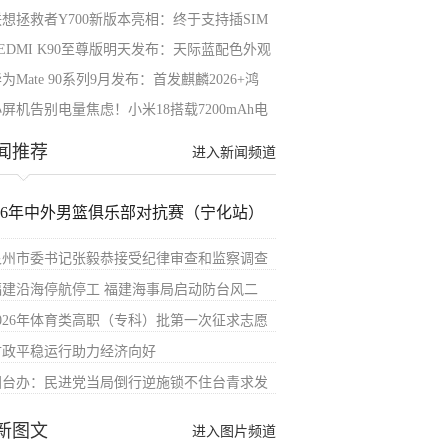
联想拯救者Y700新版本亮相：终于支持插SIM
EDMI K90至尊版明天发布：天际蓝配色外观
为Mate 90系列9月发布：首发麒麟2026+鸿
屏机告别电量焦虑！小米18搭载7200mAh电
闻推荐
进入新闻频道
026年中外男篮俱乐部对抗赛（宁化站）
泉州市委书记张毅恭接受纪律审查和监察调查
福建沿海停航停工 福建海事局启动防台风二
2026年体育类高职（专科）批第一次征求志愿
财政平稳运行助力经济向好
国台办：民进党当局倒行逆施锁不住台青求发
新图文
进入图片频道