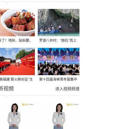
秋了！啃秋、贴秋膘、
罗源八井村：“抱石”而上
秋，福建人这样过才够
→
寻美福建 薪火映长征”主
第十四届海峡青年荟集中
新视频
活动在龙岩长汀启动
阶段活动在福州举行
进入视频频道