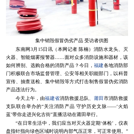
集中销毁假冒伪劣产品 受访者供图
东南网3月15日讯（本网记者 陈楠）消防水龙头、灭
火器、智能烟雾报警器……面对众多消防设施和器材，该
如何辨别、选购合格的消防产品？今日，
福建
各地消防部
门积极联合市场监督管理、公安等相关职能部门，以科普
宣传、抽查送检、集中销毁等方式打击制售假冒伪劣消防
产品违法行为。
今天上午，由
福建省
消防救援总队、
莆田
市消防救援
支队联合举办的“关注消防产品 守护历史文脉——‘火焰
蓝’带你走进兴化古街”直播活动在莆田举行。
“在日常生活中，我们应当对灭火器定期‘体检’，仪表
盘指针指向绿色区域时说明内部气压正常，可正常使用。”