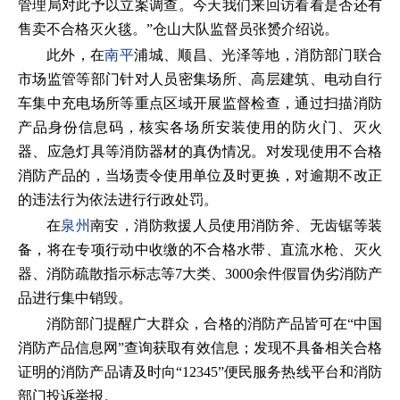
管理局对此予以立案调查。今天我们来回访看看是否还有
售卖不合格灭火毯。”仓山大队监督员张赟介绍说。
此外，在
南平
浦城、顺昌、光泽等地，消防部门联合
市场监管等部门针对人员密集场所、高层建筑、电动自行
车集中充电场所等重点区域开展监督检查，通过扫描消防
产品身份信息码，核实各场所安装使用的防火门、灭火
器、应急灯具等消防器材的真伪情况。对发现使用不合格
消防产品的，当场责令使用单位及时更换，对逾期不改正
的违法行为依法进行行政处罚。
在
泉州
南安，消防救援人员使用消防斧、无齿锯等装
备，将在专项行动中收缴的不合格水带、直流水枪、灭火
器、消防疏散指示标志等7大类、3000余件假冒伪劣消防产
品进行集中销毁。
消防部门提醒广大群众，合格的消防产品皆可在“中国
消防产品信息网”查询获取有效信息；发现不具备相关合格
证明的消防产品请及时向“12345”便民服务热线平台和消防
部门投诉举报。