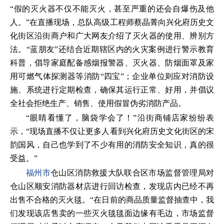
“假的灭火器不仅不能灭火，甚至严重的还会自爆伤及他
人。”在直播现场，总队高级工程师蔡晶菁向兴化府历史文
化街区沿街商户和广大网友介绍了灭火器的使用、辨别方
法。“蓝朋友”还结合近期辖区内的火灾案例进行警示教育
科普，倡导家庭配备感烟报警器、灭火器、防烟面罩及家
用可燃气体探测器等消防“四宝”；企业单位则应对消防设
施、系统进行定期检查，确保其运行正常、好用，并倡议
全社会拒绝生产、销售、使用假冒伪劣消防产品。
“眼睛看懂了，脑袋学会了！”沿街商铺店家纷纷表
示，“现场直播不仅让更多人看到兴化府历史文化街区的宋
韵国风，自己也学到了不少有用的消防安全知识，真的很
受益。”
福州市
仓山区消防救援大队联合区市场监督管理局对
仓山区顺安消防器材店进行回访检查，发现店内已经不再
出售不合格的灭火毯。“在日前的商品质量监督抽查中，我
们发现该店售卖的一些灭火毯毯面边缘有毛边，市场监督