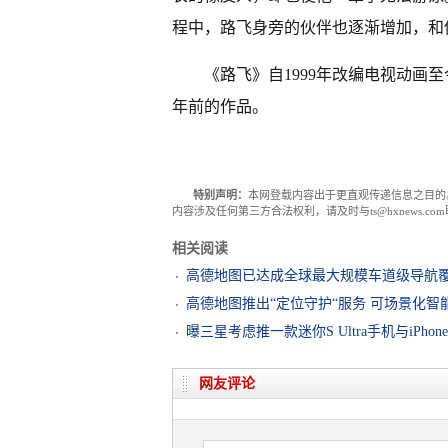
程中，路飞身旁的伙伴也逐渐增加，和
《路飞》自1999年改编电视动画
年前的作品。
特别声明：
本网登载内容出于更直观传递信息之目的
内容涉及任何第三方合法权利，请及时与ts@hxnews.
相关阅读
高德地图已达成全球最大规模车道级导航
高德地图推出“定位守护“服务 可场景化智
曝三星考虑推一款迷你S Ultra手机与iPhon
网友评论