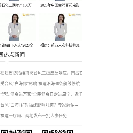
景石化二期年产100万
2023年中国金鸡百花电影
丙烷脱氢项目建成中交
节有福电影巡展31日启动
省6县市入选“2023全
福建：超万人次科技特派
周热点新闻
县域发展潜力百强县”
员一线开展服务
福建省防指维持防台风三级应急响应，南昌铁
受台风“白海豚”影响 福建沿海40条航线停航
路停运部分旅客列车→
“运动健身进万家”全民健身日走进周宁，近千
台风“白海豚”对福建影响几何？专家解读→
人徒步云端
福建一厅局、两地发布一批人事任免