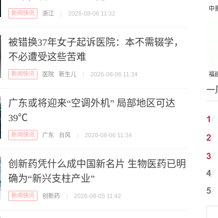
中
新闻快讯
浙江
|
2026-08-06 11:32
吨
被错换37年女子起诉医院：本不需辍学，
不必遭受这些苦难
新闻快讯
医院
新生儿
|
2026-08-06 11:34
福建
一
国
广东或将迎来“空调外机” 局部地区可达
39℃
新闻快讯
广东
台风
|
2026-08-06 11:34
创新药凭什么成中国新名片 生物医药已明
确为“新兴支柱产业”
新闻快讯
创新药
|
2026-08-05 11:42