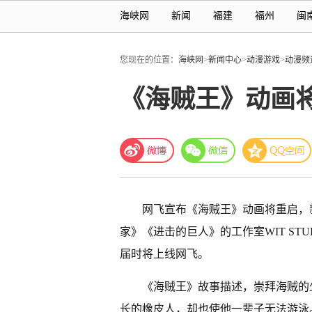
海峡网
新闻
福建
福州
闽
您现在的位置：
海峡网
>
新闻中心
>
动漫游戏
>
动漫频
《海贼王》动画
网飞宣布《海贼王》动画将重启，新系列
家》《进击的巨人》的工作室WIT ST
届时将上线网飞。
《海贼王》故事描述，崇拜海贼的
长的橡皮人，却也使他一辈子无法游泳