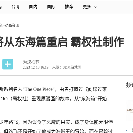
南
台湾
国内
国际
推荐
更多
道
>
动画资讯
将从东海篇重启 霸权社制作
为您推荐
2023-12-18 16:19
来源：3DM游戏网
频
名为“The One Piece”，由曾打造过《间谍过家
UDIO（霸权社）重现原漫画的故事，从“东海篇”开始，
少年路飞，因为误食了恶魔的果实，成了身体能无限伸
。但路飞还是开始了他成为海贼王的冒险。而在冒险过