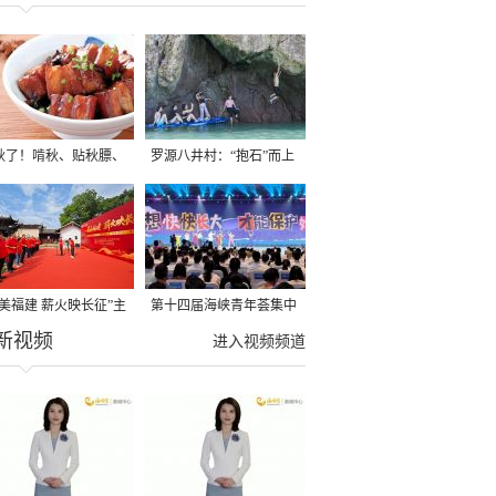
秋了！啃秋、贴秋膘、
罗源八井村：“抱石”而上
秋，福建人这样过才够
→
寻美福建 薪火映长征”主
第十四届海峡青年荟集中
新视频
活动在龙岩长汀启动
阶段活动在福州举行
进入视频频道