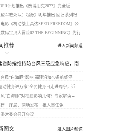
DPR计划推出《赛博朋克2077》完全版
《盟军敢死队：起源》明年推出 回归系列根
电影《机动战士高达SEED FREEDOM》公
数码宝贝大冒险02 THE BEGINNING》先行
闻推荐
进入新闻频道
建省防指维持防台风三级应急响应，南
受台风“白海豚”影响 福建沿海40条航线停
“运动健身进万家”全民健身日走进周宁，近
台风“白海豚”对福建影响几何？专家解读→
福建一厅局、两地发布一批人事任免
省委常委会召开会议
新图文
进入图片频道