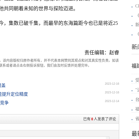
C
他共同朝着未知的世界与探险迈进。
至今，集数已破千集，而最早的东海篇距今也已是将近25
新
开
《
图
新
责任编辑：赵睿
。该内容版权归原作者所有，并不代表本网赞同其观点和对其真实性负责。如该
福
com联系或者请点击右侧投诉按钮，我们会及时反馈并处理完毕。
2023-12-16
覆盖
2023-12-16
能提升定位精度
2023-12-14
e竞争
已有
0
人发表了评论
最