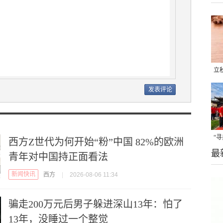
立
晒
味
“
西方Z世代为何开始“粉”中国 82%的欧洲
最
题
青年对中国持正面看法
新闻快讯
西方
|
2026-08-06 11:34
骗走200万元后男子躲进深山13年：怕了
13年，没睡过一个整觉