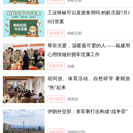
游戏新闻
蚂蚁庄园
工业辣椒可以直接食用吗 蚂蚁庄园7月1
8日答案
游戏新闻
蚂蚁庄园
尊崇关爱，温暖最可爱的人——福建用
心用情做好拥军优属工作
福建新闻
福建
胡同游、体育活动、自然研学 暑期游
“热”起来
国内新闻
暑期游
伊朗外交部：美军事打击构成“战争罪”
国际新闻
伊朗外交部