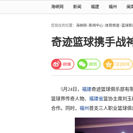
海峡网
新闻
福建
福州
闽
您现在的位置：
海峡网
>
新闻中心
>
体育频道
>
篮球新
奇迹篮球携手战
5月24日，
福建
奇迹篮球俱乐部有限
篮球界传奇人物、
福建省
篮协主席刘玉
合作。同时，
福州
首支三人职业篮球俱