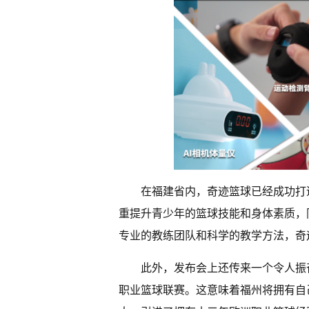
在福建省内，奇迹篮球已经成功打
重提升青少年的篮球技能和身体素质，
专业的教练团队和科学的教学方法，奇
此外，发布会上还传来一个令人振奋
职业篮球联赛。这意味着福州将拥有自