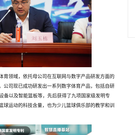
体育领域，依托母公司在互联网与数字产品研发方面的
。公司现已成功研发出一系列数字体育产品，包括自研
体设备以及智能篮板等，先后获得了九项国家级发明专
篮球运动的科技含量，也为少儿篮球俱乐部的教学和训