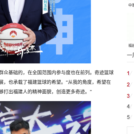
中
吨
福建
一
国
群众基础的，在全国范围内参与度也在前列。奇迹篮球
展，也承载了福建篮球的希望。“从我的角度，希望在
够打出福建人的精神面貌，创造更多奇迹。”