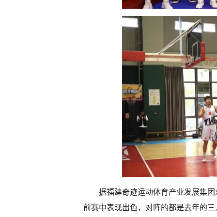
据福建奇迹运动体育产业发展集团
前赛中表现出色，对阵的都是去年的三