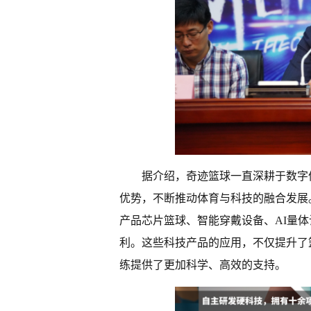
据介绍，奇迹篮球一直深耕于数字
优势，不断推动体育与科技的融合发展
产品芯片篮球、智能穿戴设备、AI量
利。这些科技产品的应用，不仅提升了
练提供了更加科学、高效的支持。