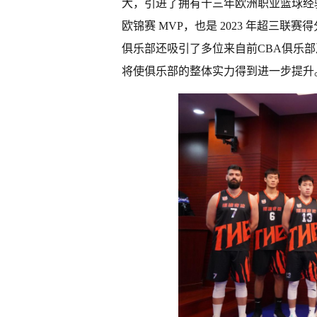
大，引进了拥有十三年欧洲职业篮球经
欧锦赛 MVP，也是 2023 年超三
俱乐部还吸引了多位来自前CBA俱乐
将使俱乐部的整体实力得到进一步提升