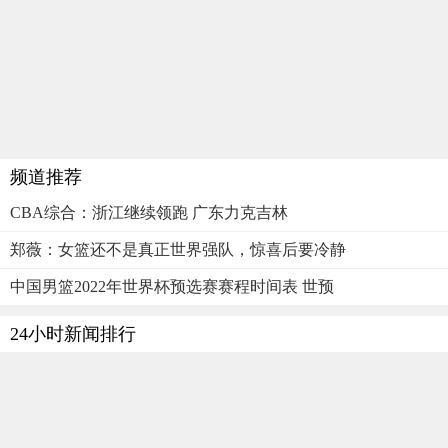
频道推荐
CBA综合：浙江继续领跑 广东力克吉林
郑薇：女篮还不是真正世界强队，惊喜后要冷静
中国男篮2022年世界杯预选赛赛程时间表 世预
24小时新闻排行