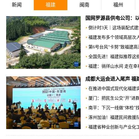
新闻
福建
闽南
福州
国网罗源县供电公司：以
倒计时3天｜这场装配式
福建发布多个领域高层次
第6号台风“卡努”致福建高
全国先进！福建拟推荐这
福建：徜徉山水间 走在幸
成都大运会进入尾声 福
在推进中国式现代化福建
厦门：把民生公交“开”进
南平：下沉一线做“体检”
涿州加油！福建民间救援
福建省种业创新与产业化工程