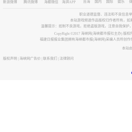
台海
国内
国际
娱乐
新浪微博
腾讯微博
海都微信
海湃APP
职业道德监督、违法和不良信息举报电话：05
本站游戏频道作品版权归作者所有，如
温馨提示：抵制不良游戏，拒绝盗版游戏，注意自我保护
CopyRight ©2017 海峡网(海峡都市报社主办) 版
福建日报报业集团拥有海峡都市报(海峡网)采编人员所创
本站
版权声明
|
海峡网广告价
|
联系我们
|
法律顾问