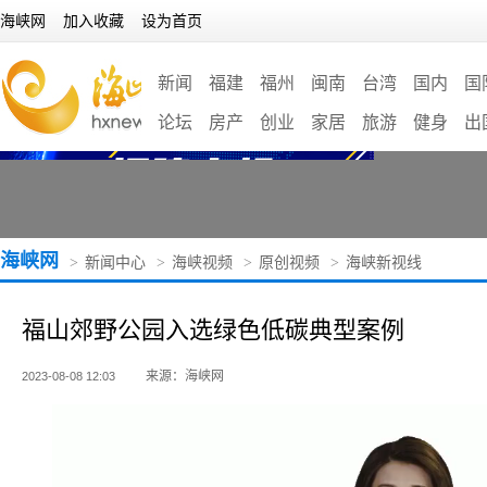
海峡网
加入收藏
设为首页
新闻
福建
福州
闽南
台湾
国内
国
论坛
房产
创业
家居
旅游
健身
出
海峡网
>
新闻中心
>
海峡视频
>
原创视频
>
海峡新视线
福山郊野公园入选绿色低碳典型案例
来源：海峡网
2023-08-08 12:03