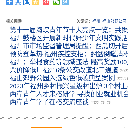
相关阅读
关键词：
福州
福山郊野公园
第十一届海峡青年节十大亮点一览：共聚
福州鼓楼区开展新时代好少年文明实践活
2023-08-08
福州市市场监督管理局提醒：西瓜切开后 
预防登革热 福州疾控支招：翻盆倒罐清
时
2023-08-08
福州：举报食药等领域违法 最高奖励10
票价降低！福州6条公交改道北二通道
202
福山郊野公园入选绿色低碳典型案例
2023-
2023年福州乡村振兴星级村出炉 3个村
两岸青年人才来榕研学 寻找创业就业机
两岸青年学子在榕交流座谈
2023-08-08