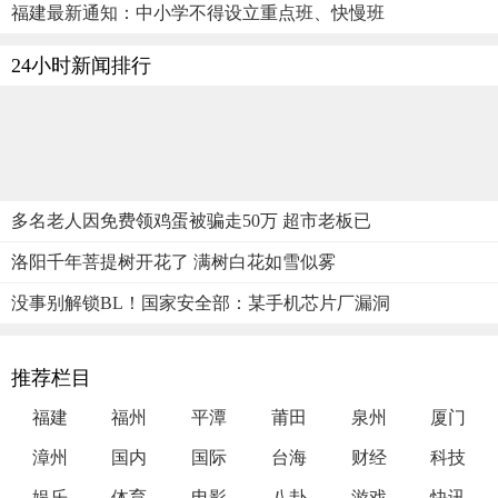
福建最新通知：中小学不得设立重点班、快慢班
24小时新闻排行
多名老人因免费领鸡蛋被骗走50万 超市老板已
洛阳千年菩提树开花了 满树白花如雪似雾
没事别解锁BL！国家安全部：某手机芯片厂漏洞
推荐栏目
福建
福州
平潭
莆田
泉州
厦门
漳州
国内
国际
台海
财经
科技
娱乐
体育
电影
八卦
游戏
快讯