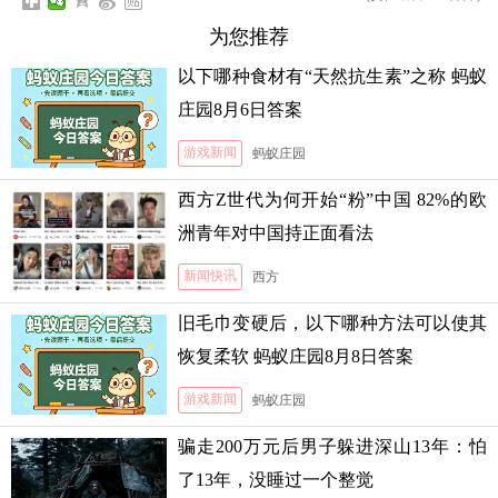
为您推荐
以下哪种食材有“天然抗生素”之称 蚂蚁
庄园8月6日答案
游戏新闻
蚂蚁庄园
西方Z世代为何开始“粉”中国 82%的欧
洲青年对中国持正面看法
新闻快讯
西方
旧毛巾变硬后，以下哪种方法可以使其
恢复柔软 蚂蚁庄园8月8日答案
游戏新闻
蚂蚁庄园
骗走200万元后男子躲进深山13年：怕
了13年，没睡过一个整觉