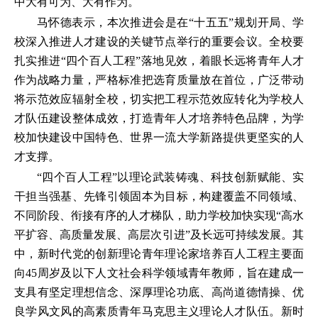
中大有可为、大有作为。
马怀德表示，本次推进会是在“十五五”规划开局、学
校深入推进人才建设的关键节点举行的重要会议。全校要
扎实推进“四个百人工程”落地见效，着眼长远将青年人才
作为战略力量，严格标准把选育质量放在首位，广泛带动
将示范效应辐射全校，切实把工程示范效应转化为学校人
才队伍建设整体成效，打造青年人才培养特色品牌，为学
校加快建设中国特色、世界一流大学新路提供更坚实的人
才支撑。
“四个百人工程”以理论武装铸魂、科技创新赋能、实
干担当强基、先锋引领固本为目标，构建覆盖不同领域、
不同阶段、衔接有序的人才梯队，助力学校加快实现“高水
平扩容、高质量发展、高层次引进”及长远可持续发展。其
中，新时代党的创新理论青年理论家培养百人工程主要面
向45周岁及以下人文社会科学领域青年教师，旨在建成一
支具有坚定理想信念、深厚理论功底、高尚道德情操、优
良学风文风的高素质青年马克思主义理论人才队伍。新时