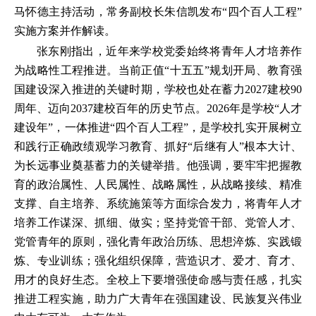
马怀德主持活动，常务副校长朱信凯发布“四个百人工程”
实施方案并作解读。
张东刚指出，近年来学校党委始终将青年人才培养作
为战略性工程推进。当前正值“十五五”规划开局、教育强
国建设深入推进的关键时期，学校也处在蓄力2027建校90
周年、迈向2037建校百年的历史节点。2026年是学校“人才
建设年”，一体推进“四个百人工程”，是学校扎实开展树立
和践行正确政绩观学习教育、抓好“后继有人”根本大计、
为长远事业奠基蓄力的关键举措。他强调，要牢牢把握教
育的政治属性、人民属性、战略属性，从战略接续、精准
支撑、自主培养、系统施策等方面综合发力，将青年人才
培养工作谋深、抓细、做实；坚持党管干部、党管人才、
党管青年的原则，强化青年政治历练、思想淬炼、实践锻
炼、专业训练；强化组织保障，营造识才、爱才、育才、
用才的良好生态。全校上下要增强使命感与责任感，扎实
推进工程实施，助力广大青年在强国建设、民族复兴伟业