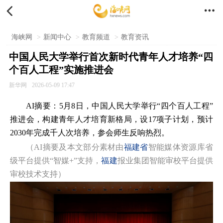


海峡网
>
新闻中心
>
教育频道
>
教育资讯
中国人民大学举行首次新时代青年人才培养“四
个百人工程”实施推进会
新华网
2026-05-09 17:47
AI摘要：5月8日，中国人民大学举行“四个百人工程”
推进会，构建青年人才培育新格局，设17项子计划，预计
2030年完成千人次培养，参会师生反响热烈。
（AI摘要及本文部分素材由
福建省
智能媒体资源库省
级平台提供“智媒+”支持，
福建
报业集团智能审校平台提供
审校技术支持）