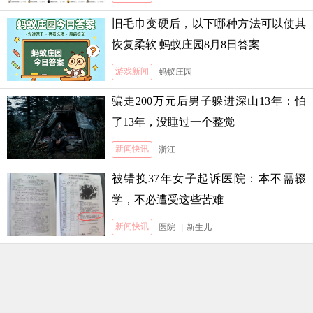
旧毛巾变硬后，以下哪种方法可以使其
恢复柔软 蚂蚁庄园8月8日答案
游戏新闻
蚂蚁庄园
骗走200万元后男子躲进深山13年：怕
了13年，没睡过一个整觉
新闻快讯
浙江
被错换37年女子起诉医院：本不需辍
学，不必遭受这些苦难
新闻快讯
医院
|
新生儿