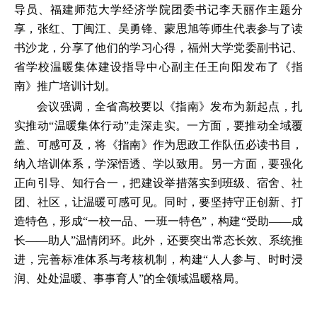
导员、福建师范大学经济学院团委书记李天丽作主题分
享，张红、丁闽江、吴勇锋、蒙思旭等师生代表参与了读
书沙龙，分享了他们的学习心得，福州大学党委副书记、
省学校温暖集体建设指导中心副主任王向阳发布了《指
南》推广培训计划。
会议强调，全省高校要以《指南》发布为新起点，扎
实推动“温暖集体行动”走深走实。一方面，要推动全域覆
盖、可感可及，将《指南》作为思政工作队伍必读书目，
纳入培训体系，学深悟透、学以致用。另一方面，要强化
正向引导、知行合一，把建设举措落实到班级、宿舍、社
团、社区，让温暖可感可见。同时，要坚持守正创新、打
造特色，形成“一校一品、一班一特色”，构建“受助——成
长——助人”温情闭环。此外，还要突出常态长效、系统推
进，完善标准体系与考核机制，构建“人人参与、时时浸
润、处处温暖、事事育人”的全领域温暖格局。