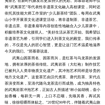
夷茶艺”在新时代焕发出更加持久的光彩。郑慕蓉老师不仅
将“武夷茶艺”等代表性非遗茶文化融入高校课堂，同时还
依托其技能大师工作室的“少儿新茶经”团队，每周在武夷
山小学开展茶文化进课堂活动，将非遗制茶、非遗茶艺、
非遗点茶、非遗漆扇等内容创造性地融合入少儿茶课中，
积极培养茶文化接班人。“美好生活从茶艺开始。我希望以
非遗茶艺为桥，引同学们进入到茶文化的殿堂。我们传承
的，不仅是先人的匠心智慧，更是让这门艺术温柔地滋养
今天的我们。”郑慕蓉说道。
武夷山因茶而名、因茶而兴，是红茶与乌龙茶的发源
地，拥有浓厚的茶俗传统。武夷岩茶（大红袍）制作技艺
已被列入人类非物质文化遗产，其冲泡艺术同样是珍贵的
地方文化遗产。这套茶艺由汉代煮茶、唐代煎茶、宋代点
茶演变而来，至清代随乌龙茶流行而成熟，成为独具特色
的武夷岩茶冲泡艺术，正如古人所描述“杯小如胡桃，壶小
如香橼，每斟无一两，上口不忍咽，先嗅其香，再试其
味，徐徐咀嚼而体贴之。”20世纪90年代，伴随着武夷山旅