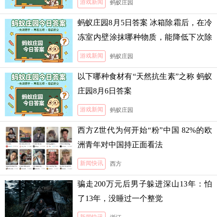
游戏新闻
蚂蚁庄园
蚂蚁庄园8月5日答案 冰箱除霜后，在冷
冻室内壁涂抹哪种物质，能降低下次除
霜的难度
游戏新闻
蚂蚁庄园
以下哪种食材有“天然抗生素”之称 蚂蚁
庄园8月6日答案
游戏新闻
蚂蚁庄园
西方Z世代为何开始“粉”中国 82%的欧
洲青年对中国持正面看法
新闻快讯
西方
骗走200万元后男子躲进深山13年：怕
了13年，没睡过一个整觉