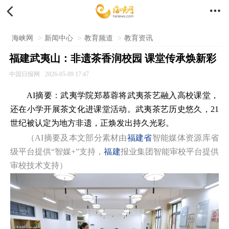


海峡网
>
新闻中心
>
教育频道
>
教育资讯
福建武夷山：非遗茶香润校园 课堂传承焕新彩
中国日报网
2026-05-09 17:47
AI摘要：武夷学院郑慕蓉将武夷茶艺融入高校课堂，
还在小学开展茶文化进课堂活动。武夷茶艺历史悠久，21
世纪被认定为地方非遗，正焕发出持久光彩。
（AI摘要及本文部分素材由
福建省
智能媒体资源库省
级平台提供“智媒+”支持，
福建
报业集团智能审校平台提供
审校技术支持）