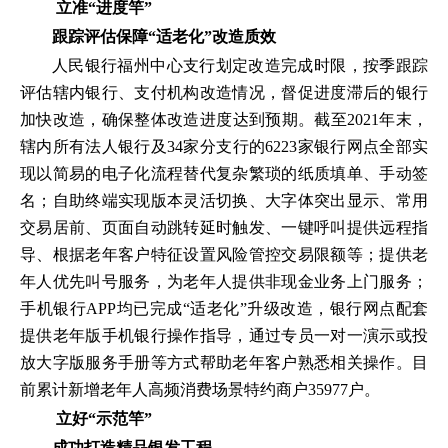
立准“进度竿”
跟踪评估保障“适老化”改造质效
人民银行福州中心支行划定改造完成时限，按季跟踪
评估辖内银行、支付机构改造情况，督促进度滞后的银行
加快改造，确保整体改造进度达到预期。截至2021年末，
辖内所有法人银行及34家分支行的6223家银行网点全部实
现以简易的电子化流程替代复杂繁琐的纸质填单、手动签
名；自助终端实现版本灵活切换、大字体突出显示、常用
交易居前、页面自动跳转延时触发、一键呼叫提供远程指
导、根据老年客户特征设置风险管控交易限额等；提供老
年人优先叫号服务，为老年人提供非现金业务上门服务；
手机银行APP均已完成“适老化”升级改造，银行网点配套
提供老年版手机银行操作指导，通过专员一对一演示或投
放大字版服务手册等方式帮助老年客户熟悉相关操作。目
前累计新增老年人高频消费场景特约商户35977户。
立好“示范竿”
成功打造精品银发工程