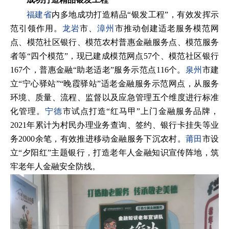
福建省
内多地成功打造精品“银发工程”，有效发挥示
范引领作用。
龙岩
市、
漳州
市推动创建适老服务模范网
点、模范社区银行、模范农村普惠金融服务点、模范服务
者等“四个模范”，现已建成模范网点57个、模范社区银行
167个，普惠金融“助老适老”服务示范点116个。
泉州
市建
立“宁心驿站”“晚霞驿站”适老金融服务示范网点，从服务
环境、质量、流程、监督以及应急管理五个维度进行标准
化管理。
宁德
市试点打造“红马甲”上门金融服务品牌，
2021年累计为村民办理业务查询、签约、银行卡挂失等业
务2000余笔，有效推进移动金融服务下沉农村。
莆田
市设
立“夕阳红”主题银行，打造老年人金融知识宣传阵地，筑
牢老年人金融安全防线。