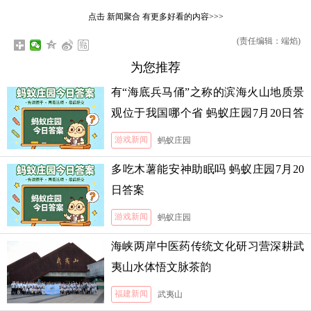
点击
新闻聚合
有更多好看的内容>>>
(责任编辑：端焰)
为您推荐
有“海底兵马俑”之称的滨海火山地质景
观位于我国哪个省 蚂蚁庄园7月20日答
案
游戏新闻
蚂蚁庄园
多吃木薯能安神助眠吗 蚂蚁庄园7月20
日答案
游戏新闻
蚂蚁庄园
海峡两岸中医药传统文化研习营深耕武
夷山水体悟文脉茶韵
福建新闻
武夷山