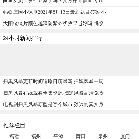
阿里女员工事件立案了吗？女方律师辟谣 专家
蚂蚁庄园小课堂2021年8月13日最新题目答案 小
太阳镜镜片颜色越深防紫外线效果越好吗 蚂蚁
24小时新闻排行
扫黑风暴更新时间追剧日历最新 扫黑风暴一周
扫黑风暴在线观看全集资源 扫黑风暴高清免费
电视剧扫黑风暴原型是哪个城市 孙兴的真实身
推荐栏目
福建
福州
平潭
莆田
泉州
厦门