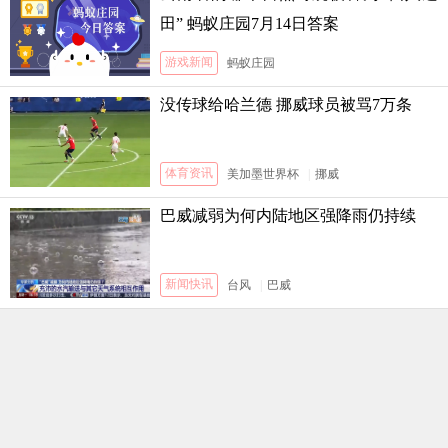
田” 蚂蚁庄园7月14日答案
游戏新闻
蚂蚁庄园
没传球给哈兰德 挪威球员被骂7万条
体育资讯
美加墨世界杯
|
挪威
巴威减弱为何内陆地区强降雨仍持续
新闻快讯
台风
|
巴威