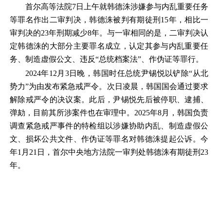
首尔高等法院7日上午就韩德洙涉嫌参与内乱重要任务
等罪名作出二审判决，韩德洙被判有期徒刑15年，相比一
审判决的23年刑期减少8年。与一审相同的是，二审判决认
定韩德洙的大部分主要罪名成立，认定其参与内乱重要任
务、制造虚假公文、违反“总统档案法”、作伪证等罪行。
2024年12月3日晚，韩国时任总统尹锡悦以铲除“从北
势力”为由发布紧急戒严令。次日凌晨，韩国国会通过要求
解除戒严令的决议案。此后，尹锡悦先后被停职、逮捕、
弹劾，目前其所涉案件也在审理中。2025年8月，韩国负责
调查紧急戒严事件的特检组以涉嫌协助内乱、制造虚假公
文、损坏公共文件、作伪证等罪名对韩德洙提起公诉。今
年1月21日，首尔中央地方法院一审判处韩德洙有期徒刑23
年。