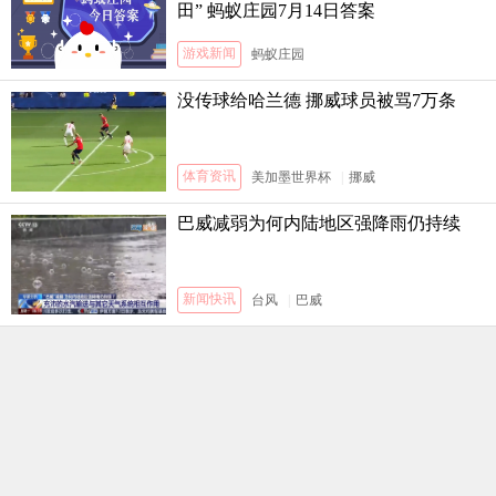
田” 蚂蚁庄园7月14日答案
游戏新闻
蚂蚁庄园
没传球给哈兰德 挪威球员被骂7万条
体育资讯
美加墨世界杯
|
挪威
巴威减弱为何内陆地区强降雨仍持续
新闻快讯
台风
|
巴威