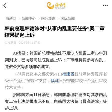


海峡网
>
新闻中心
>
国际频道
>
国际新闻
韩前总理韩德洙对“从事内乱重要任务”案二审
结果提起上诉
央视新闻
2026-05-11 17:41
AI摘要：韩国前总理韩德洙不服涉内乱案二审15年刑
期判决，已向最高法院提起上诉；二审维持其参与内乱、
造假公文等多项罪名成立。
（AI摘要及本文部分素材由
福建省
智能媒体资源库省
级平台提供“智媒+”支持，
福建
日报智能审校平台提供审校
技术支持）
据韩国方面11日消息，韩国前总理韩德洙对其涉内乱
案二审判决结果表示不服，向韩国大法院（最高法院）提
起上诉。